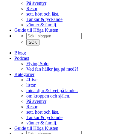
På äventyr
Resor
sett, hört och läst.
Tankar & tyckande
vänner & familj.
Guide till Höga Kusten
Blogg
Podcast
Flying Solo
Vad fan håller jag på med?!
Kategorier
#Livet
listor.
mina djur & livet på landet.
om kroppen och själen.
På äventyr
Resor
sett, hört och läst.
Tankar & tyckande
vänner & familj.
Guide till Höga Kusten