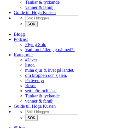
Tankar & tyckande
vänner & familj.
Guide till Höga Kusten
Blogg
Podcast
Flying Solo
Vad fan håller jag på med?!
Kategorier
#Livet
listor.
mina djur & livet på landet.
om kroppen och själen.
På äventyr
Resor
sett, hört och läst.
Tankar & tyckande
vänner & familj.
Guide till Höga Kusten
#Livet