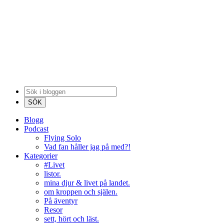
Blogg
Podcast
Flying Solo
Vad fan håller jag på med?!
Kategorier
#Livet
listor.
mina djur & livet på landet.
om kroppen och själen.
På äventyr
Resor
sett, hört och läst.