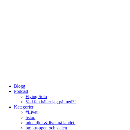
Blogg
Podcast
Flying Solo
Vad fan håller jag på med?!
Kategorier
#Livet
listor.
mina djur & livet på landet.
om kroppen och själen.