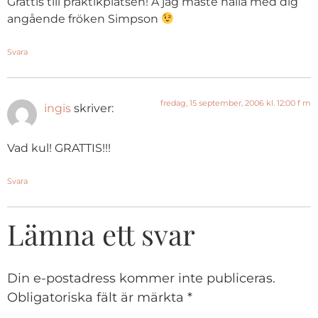
Grattis till praktikplatsen! Å jag måste hålla med dig
angående fröken Simpson
Svara
fredag, 15 september, 2006 kl. 12:00 f m
ingis
skriver:
Vad kul! GRATTIS!!!
Svara
Lämna ett svar
Din e-postadress kommer inte publiceras.
Obligatoriska fält är märkta
*