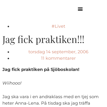
GUIDE TILL HÖGA KUSTEN
#Livet
Jag fick praktiken!!!
torsdag 14 september, 2006
11 kommentarer
Jag fick praktiken på Sjöboskolan!
Wiihooo!
Jag ska vara i en andraklass med en tjej som
heter Anna-Lena. På tisdag ska jag träffa