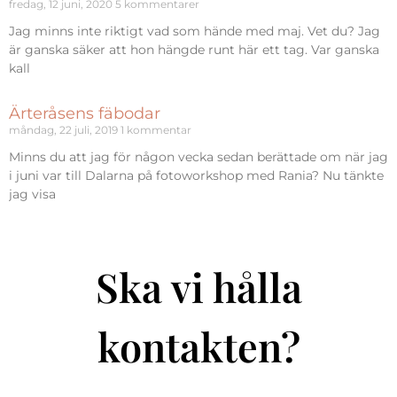
fredag, 12 juni, 2020
5 kommentarer
Jag minns inte riktigt vad som hände med maj. Vet du? Jag
är ganska säker att hon hängde runt här ett tag. Var ganska
kall
Ärteråsens fäbodar
måndag, 22 juli, 2019
1 kommentar
Minns du att jag för någon vecka sedan berättade om när jag
i juni var till Dalarna på fotoworkshop med Rania? Nu tänkte
jag visa
Ska vi hålla
kontakten?