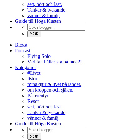
sett, hört och läst.
Tankar & tyckande
vänner & familj.
Guide till Höga Kusten
Blogg
Podcast
Flying Solo
Vad fan håller jag på med?!
Kategorier
#Livet
listor.
mina djur & livet på landet.
om kroppen och själen.
På äventyr
Resor
sett, hört och läst.
Tankar & tyckande
vänner & familj.
Guide till Höga Kusten