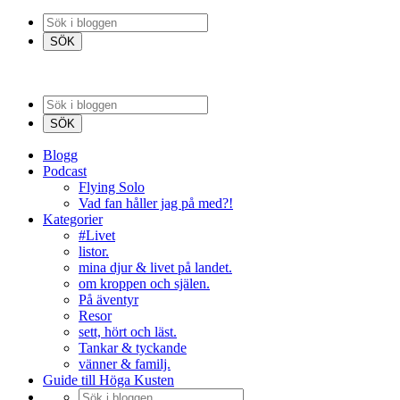
Blogg
Podcast
Flying Solo
Vad fan håller jag på med?!
Kategorier
#Livet
listor.
mina djur & livet på landet.
om kroppen och själen.
På äventyr
Resor
sett, hört och läst.
Tankar & tyckande
vänner & familj.
Guide till Höga Kusten