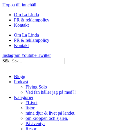
Hoppa till innehåll
Om La Linda
PR & reklampolicy
Kontakt
Om La Linda
PR & reklampolicy
Kontakt
Instagram
Youtube
Twitter
Sök
Blogg
Podcast
Flying Solo
Vad fan håller jag på med?!
Kategorier
#Livet
listor.
mina djur & livet på landet.
om kroppen och själen.
På äventyr
Resor