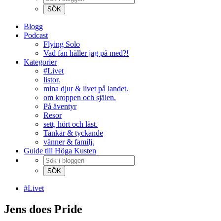
Blogg
Podcast
Flying Solo
Vad fan håller jag på med?!
Kategorier
#Livet
listor.
mina djur & livet på landet.
om kroppen och själen.
På äventyr
Resor
sett, hört och läst.
Tankar & tyckande
vänner & familj.
Guide till Höga Kusten
#Livet
Jens does Pride