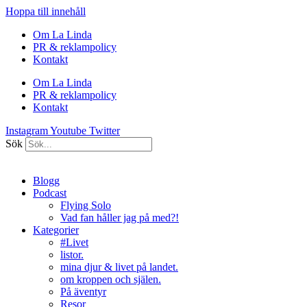
Hoppa till innehåll
Om La Linda
PR & reklampolicy
Kontakt
Om La Linda
PR & reklampolicy
Kontakt
Instagram
Youtube
Twitter
Sök
Blogg
Podcast
Flying Solo
Vad fan håller jag på med?!
Kategorier
#Livet
listor.
mina djur & livet på landet.
om kroppen och själen.
På äventyr
Resor