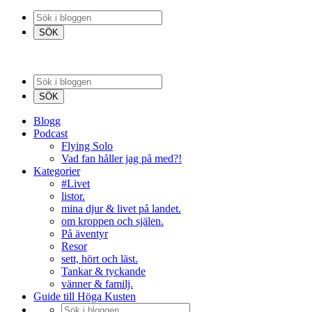
Blogg
Podcast
Flying Solo
Vad fan håller jag på med?!
Kategorier
#Livet
listor.
mina djur & livet på landet.
om kroppen och själen.
På äventyr
Resor
sett, hört och läst.
Tankar & tyckande
vänner & familj.
Guide till Höga Kusten