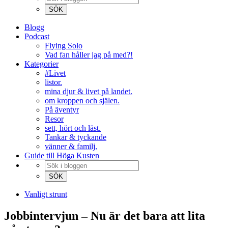
Blogg
Podcast
Flying Solo
Vad fan håller jag på med?!
Kategorier
#Livet
listor.
mina djur & livet på landet.
om kroppen och själen.
På äventyr
Resor
sett, hört och läst.
Tankar & tyckande
vänner & familj.
Guide till Höga Kusten
Vanligt strunt
Jobbintervjun – Nu är det bara att lita