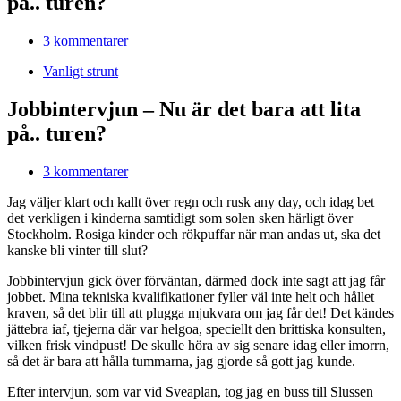
på.. turen?
3 kommentarer
Vanligt strunt
Jobbintervjun – Nu är det bara att lita
på.. turen?
3 kommentarer
Jag väljer klart och kallt över regn och rusk any day, och idag bet
det verkligen i kinderna samtidigt som solen sken härligt över
Stockholm. Rosiga kinder och rökpuffar när man andas ut, ska det
kanske bli vinter till slut?
Jobbintervjun gick över förväntan, därmed dock inte sagt att jag får
jobbet. Mina tekniska kvalifikationer fyller väl inte helt och hållet
kraven, så det blir till att plugga mjukvara om jag får det! Det kändes
jättebra iaf, tjejerna där var helgoa, speciellt den brittiska konsulten,
vilken frisk vindpust! De skulle höra av sig senare idag eller imorrn,
så det är bara att hålla tummarna, jag gjorde så gott jag kunde.
Efter intervjun, som var vid Sveaplan, tog jag en buss till Slussen