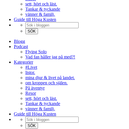
sett, hört och läst.
Tankar & tyckande
vänner & familj.
Guide till Höga Kusten
Blogg
Podcast
Flying Solo
Vad fan håller jag på med?!
Kategorier
#Livet
listor.
mina djur & livet på landet.
om kroppen och själen.
På äventyr
Resor
sett, hört och läst.
Tankar & tyckande
vänner & familj.
Guide till Höga Kusten