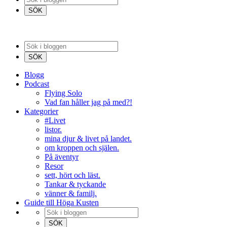
Blogg
Podcast
Flying Solo
Vad fan håller jag på med?!
Kategorier
#Livet
listor.
mina djur & livet på landet.
om kroppen och själen.
På äventyr
Resor
sett, hört och läst.
Tankar & tyckande
vänner & familj.
Guide till Höga Kusten