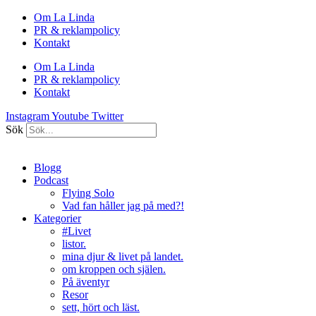
Hoppa
Om La Linda
till
PR & reklampolicy
innehåll
Kontakt
Om La Linda
PR & reklampolicy
Kontakt
Instagram
Youtube
Twitter
Sök
Blogg
Podcast
Flying Solo
Vad fan håller jag på med?!
Kategorier
#Livet
listor.
mina djur & livet på landet.
om kroppen och själen.
På äventyr
Resor
sett, hört och läst.