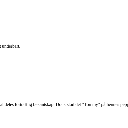
t underbart.
y, alldeles förträfflig bekantskap. Dock stod det ”Tommy” på hennes pepp