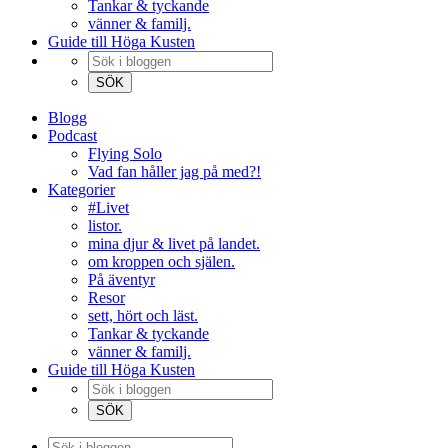
Tankar & tyckande
vänner & familj.
Guide till Höga Kusten
Blogg
Podcast
Flying Solo
Vad fan håller jag på med?!
Kategorier
#Livet
listor.
mina djur & livet på landet.
om kroppen och själen.
På äventyr
Resor
sett, hört och läst.
Tankar & tyckande
vänner & familj.
Guide till Höga Kusten