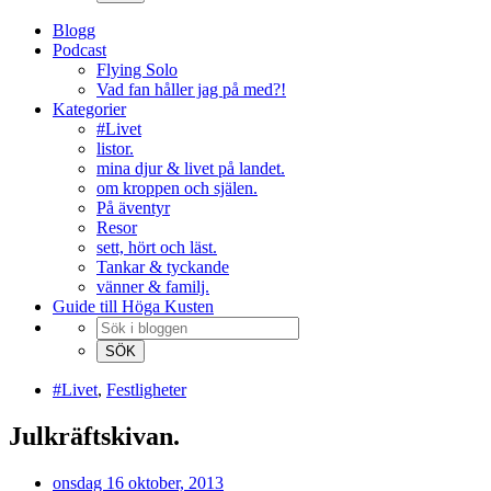
Blogg
Podcast
Flying Solo
Vad fan håller jag på med?!
Kategorier
#Livet
listor.
mina djur & livet på landet.
om kroppen och själen.
På äventyr
Resor
sett, hört och läst.
Tankar & tyckande
vänner & familj.
Guide till Höga Kusten
#Livet
,
Festligheter
Julkräftskivan.
onsdag 16 oktober, 2013