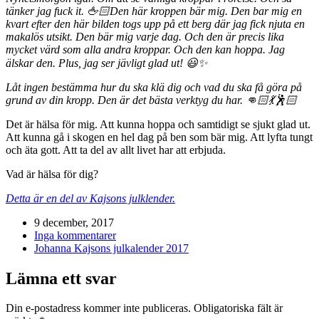
tänker jag fuck it. 🖕🏻Den här kroppen bär mig. Den bar mig en
kvart efter den här bilden togs upp på ett berg där jag fick njuta en
makalös utsikt. Den bär mig varje dag. Och den är precis lika
mycket värd som alla andra kroppar. Och den kan hoppa. Jag
älskar den. Plus, jag ser jävligt glad ut! 😃✨
Låt ingen bestämma hur du ska klä dig och vad du ska få göra på
grund av din kropp. Den är det bästa verktyg du har. 👊🏻💃🕺🏻
Det är hälsa för mig. Att kunna hoppa och samtidigt se sjukt glad ut.
Att kunna gå i skogen en hel dag på ben som bär mig. Att lyfta tungt
och äta gott. Att ta del av allt livet har att erbjuda.
Vad är hälsa för dig?
Detta är en del av Kajsons julklender.
9 december, 2017
Inga kommentarer
Johanna Kajsons julkalender 2017
Lämna ett svar
Din e-postadress kommer inte publiceras.
Obligatoriska fält är