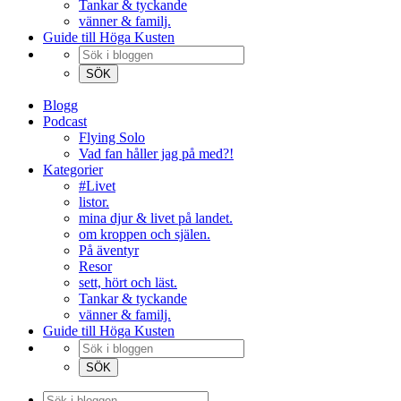
Tankar & tyckande
vänner & familj.
Guide till Höga Kusten
Blogg
Podcast
Flying Solo
Vad fan håller jag på med?!
Kategorier
#Livet
listor.
mina djur & livet på landet.
om kroppen och själen.
På äventyr
Resor
sett, hört och läst.
Tankar & tyckande
vänner & familj.
Guide till Höga Kusten