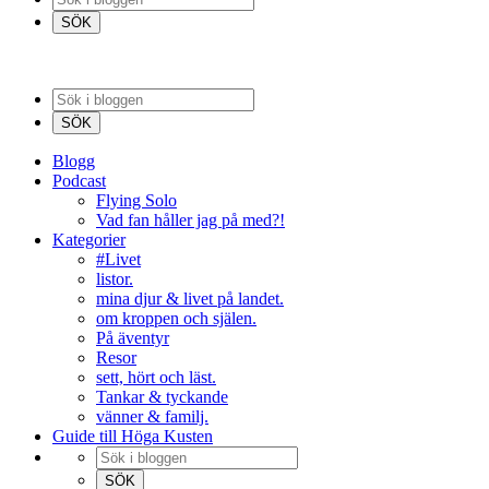
Blogg
Podcast
Flying Solo
Vad fan håller jag på med?!
Kategorier
#Livet
listor.
mina djur & livet på landet.
om kroppen och själen.
På äventyr
Resor
sett, hört och läst.
Tankar & tyckande
vänner & familj.
Guide till Höga Kusten