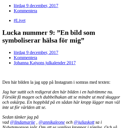
lördag 9 december, 2017
Kommentera
#Livet
Lucka nummer 9: ”En bild som
symboliserar hälsa för mig”
lördag 9 december, 2017
Kommentera
Johanna Kajsons julkalender 2017
Den här bilden la jag upp på Instagram i somras med texten:
Jag har suttit och redigerat den här bilden i en halvtimme nu.
Försökt få magen och dubbelhakan att se mindre ut med skuggor
och oskärpa. En hoppbild på en sådan här kropp lägger man väl
inte ut för världen att se.
Sedan tänker jag på
vad
@lindamariie
,
@annikaleone
och
@juliaskott
sa i
Nyhetsmorgon igår. Om att se vanliga kroppar i rörelse. Och så