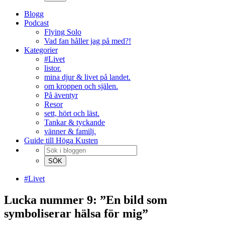
Blogg
Podcast
Flying Solo
Vad fan håller jag på med?!
Kategorier
#Livet
listor.
mina djur & livet på landet.
om kroppen och själen.
På äventyr
Resor
sett, hört och läst.
Tankar & tyckande
vänner & familj.
Guide till Höga Kusten
#Livet
Lucka nummer 9: ”En bild som
symboliserar hälsa för mig”