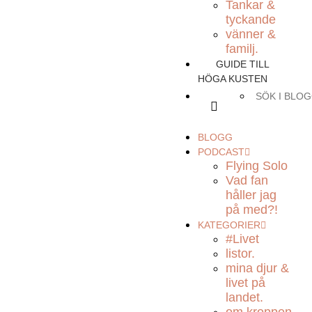
Tankar &
tyckande
vänner &
familj.
GUIDE TILL
HÖGA KUSTEN
BLOGG
PODCAST
Flying Solo
Vad fan
håller jag
på med?!
KATEGORIER
#Livet
listor.
mina djur &
livet på
landet.