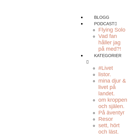
BLOGG
PODCAST
Flying Solo
Vad fan
håller jag
på med?!
KATEGORIER
#Livet
listor.
mina djur &
livet på
landet.
om kroppen
och själen.
På äventyr
Resor
sett, hört
och läst.