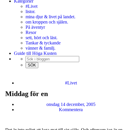
Kategorier
#Livet
listor.
mina djur & livet på landet.
om kroppen och själen.
På äventyr
Resor
sett, hört och läst.
Tankar & tyckande
vänner & familj.
Guide till Höga Kusten
#Livet
Middag för en
onsdag 14 december, 2005
Kommentera
Det är inte roligt att laga mat till sig själv. Och eftersom jag är en