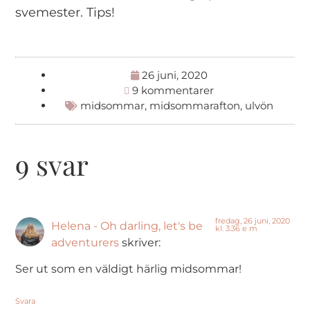
svemester. Tips!
26 juni, 2020
9 kommentarer
midsommar
,
midsommarafton
,
ulvön
9 svar
fredag, 26 juni, 2020
Helena - Oh darling, let's be
kl. 3:36 e m
adventurers
skriver:
Ser ut som en väldigt härlig midsommar!
Svara