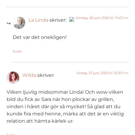
söndag, 28 juni, 2020 kl. 11:43 f m
La Linda
skriver:
The Real Person Badge!
Det var det onekligen!
Anti-Spam by CleanTalk
Svara
lördag, 27 juni, 2020 kl. 10:30 f m
Wilda
skriver:
Vilken ljuvlig midsommar Linda! Och wow vilken
bild du fick av Sara när hon plockar av grillen,
vinden i håret där gör så mycket! Så glad att du
kunde fira med henne, märks att det är en viktig
relation att hämta kärlek ur.