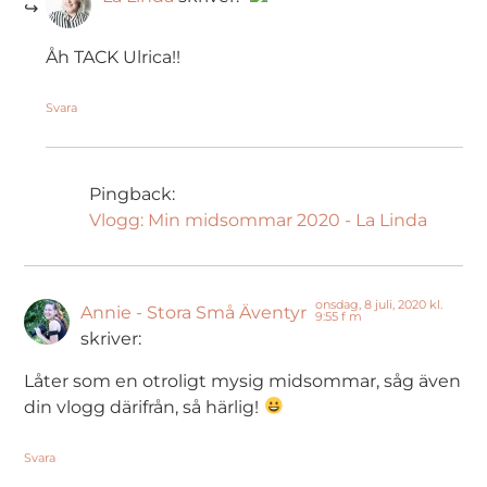
The Real Person Badge!
Åh TACK Ulrica!!
Anti-Spam by CleanTalk
Svara
Pingback:
Vlogg: Min midsommar 2020 - La Linda
onsdag, 8 juli, 2020 kl.
Annie - Stora Små Äventyr
9:55 f m
skriver:
Låter som en otroligt mysig midsommar, såg även
din vlogg därifrån, så härlig!
Svara