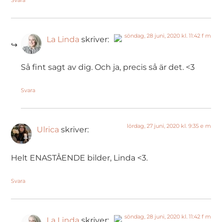
Svara
söndag, 28 juni, 2020 kl. 11:42 f m
La Linda
skriver:
The Real Person Badge!
Så fint sagt av dig. Och ja, precis så är det. <3
Anti-Spam by CleanTalk
Svara
lördag, 27 juni, 2020 kl. 9:35 e m
Ulrica
skriver:
Helt ENASTÅENDE bilder, Linda <3.
Svara
söndag, 28 juni, 2020 kl. 11:42 f m
La Linda
skriver: