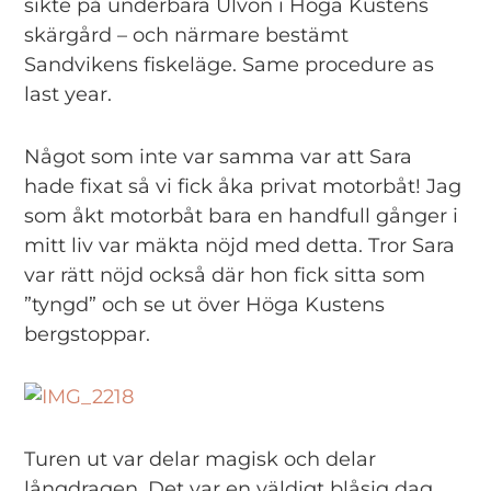
sikte på underbara Ulvön i Höga Kustens
skärgård – och närmare bestämt
Sandvikens fiskeläge. Same procedure as
last year.
Något som inte var samma var att Sara
hade fixat så vi fick åka privat motorbåt! Jag
som åkt motorbåt bara en handfull gånger i
mitt liv var mäkta nöjd med detta. Tror Sara
var rätt nöjd också där hon fick sitta som
”tyngd” och se ut över Höga Kustens
bergstoppar.
Turen ut var delar magisk och delar
långdragen. Det var en väldigt blåsig dag