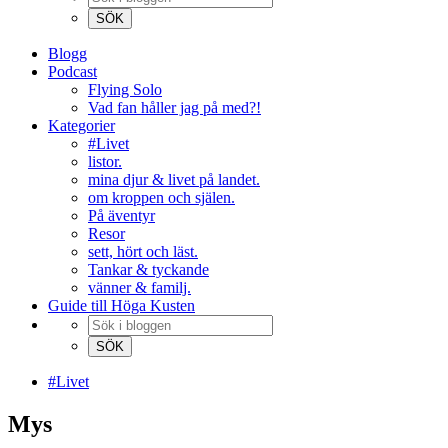
Blogg
Podcast
Flying Solo
Vad fan håller jag på med?!
Kategorier
#Livet
listor.
mina djur & livet på landet.
om kroppen och själen.
På äventyr
Resor
sett, hört och läst.
Tankar & tyckande
vänner & familj.
Guide till Höga Kusten
#Livet
Mys