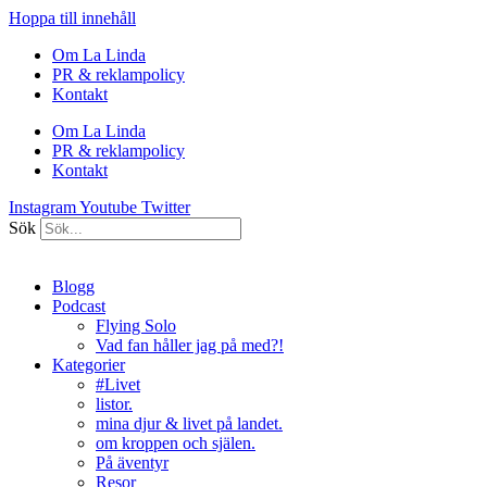
Hoppa till innehåll
Om La Linda
PR & reklampolicy
Kontakt
Om La Linda
PR & reklampolicy
Kontakt
Instagram
Youtube
Twitter
Sök
Blogg
Podcast
Flying Solo
Vad fan håller jag på med?!
Kategorier
#Livet
listor.
mina djur & livet på landet.
om kroppen och själen.
På äventyr
Resor