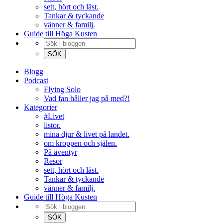
sett, hört och läst.
Tankar & tyckande
vänner & familj.
Guide till Höga Kusten
Blogg
Podcast
Flying Solo
Vad fan håller jag på med?!
Kategorier
#Livet
listor.
mina djur & livet på landet.
om kroppen och själen.
På äventyr
Resor
sett, hört och läst.
Tankar & tyckande
vänner & familj.
Guide till Höga Kusten