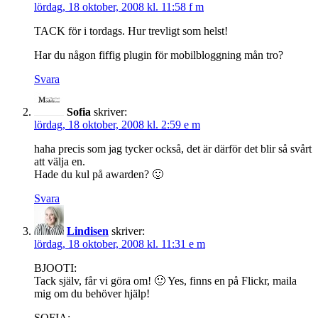
lördag, 18 oktober, 2008 kl. 11:58 f m
TACK för i tordags. Hur trevligt som helst!
Har du någon fiffig plugin för mobilbloggning mån tro?
Svara
Sofia
skriver:
lördag, 18 oktober, 2008 kl. 2:59 e m
haha precis som jag tycker också, det är därför det blir så svårt
att välja en.
Hade du kul på awarden? 🙂
Svara
Lindisen
skriver:
lördag, 18 oktober, 2008 kl. 11:31 e m
BJOOTI:
Tack själv, får vi göra om! 🙂 Yes, finns en på Flickr, maila
mig om du behöver hjälp!
SOFIA: