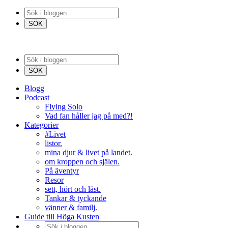
Blogg
Podcast
Flying Solo
Vad fan håller jag på med?!
Kategorier
#Livet
listor.
mina djur & livet på landet.
om kroppen och själen.
På äventyr
Resor
sett, hört och läst.
Tankar & tyckande
vänner & familj.
Guide till Höga Kusten