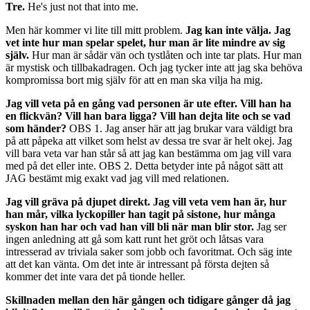
Tre.
He's just not that into me.
Men här kommer vi lite till mitt problem.
Jag kan inte välja. Jag
vet inte hur man spelar spelet, hur man är lite mindre av sig
själv.
Hur man är sådär vän och tystlåten och inte tar plats. Hur man
är mystisk och tillbakadragen. Och jag tycker inte att jag ska behöva
kompromissa bort mig själv för att en man ska vilja ha mig.
Jag vill veta på en gång vad personen är ute efter. Vill han ha
en flickvän? Vill han bara ligga? Vill han dejta lite och se vad
som händer?
OBS 1. Jag anser här att jag brukar vara väldigt bra
på att påpeka att vilket som helst av dessa tre svar är helt okej. Jag
vill bara veta var han står så att jag kan bestämma om jag vill vara
med på det eller inte. OBS 2. Detta betyder inte på något sätt att
JAG bestämt mig exakt vad jag vill med relationen.
Jag vill gräva på djupet direkt. Jag vill veta vem han är, hur
han mår, vilka lyckopiller han tagit på sistone, hur många
syskon han har och vad han vill bli när man blir stor.
Jag ser
ingen anledning att gå som katt runt het gröt och låtsas vara
intresserad av triviala saker som jobb och favoritmat. Och säg inte
att det kan vänta. Om det inte är intressant på första dejten så
kommer det inte vara det på tionde heller.
Skillnaden mellan den här gången och tidigare gånger då jag