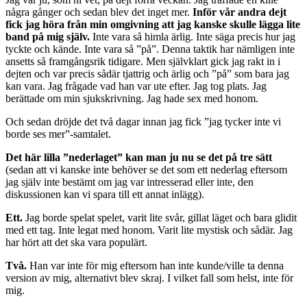
några gånger och sedan blev det inget mer.
Inför vår andra dejt
fick jag höra från min omgivning att jag kanske skulle lägga lite
band på mig själv.
Inte vara så himla ärlig. Inte säga precis hur jag
tyckte och kände. Inte vara så ”på”. Denna taktik har nämligen inte
ansetts så framgångsrik tidigare. Men självklart gick jag rakt in i
dejten och var precis sådär tjattrig och ärlig och ”på” som bara jag
kan vara. Jag frågade vad han var ute efter. Jag tog plats. Jag
berättade om min sjukskrivning. Jag hade sex med honom.
Och sedan dröjde det två dagar innan jag fick ”jag tycker inte vi
borde ses mer”-samtalet.
Det här lilla ”nederlaget” kan man ju nu se det på tre sätt
(sedan att vi kanske inte behöver se det som ett nederlag eftersom
jag själv inte bestämt om jag var intresserad eller inte, den
diskussionen kan vi spara till ett annat inlägg).
Ett.
Jag borde spelat spelet, varit lite svår, gillat läget och bara glidit
med ett tag. Inte legat med honom. Varit lite mystisk och sådär. Jag
har hört att det ska vara populärt.
Två.
Han var inte för mig eftersom han inte kunde/ville ta denna
version av mig, alternativt blev skraj. I vilket fall som helst, inte för
mig.