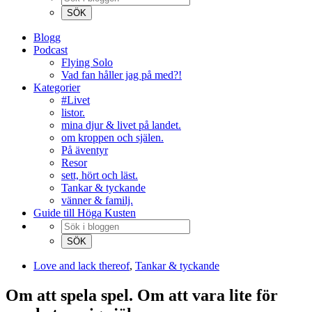
Blogg
Podcast
Flying Solo
Vad fan håller jag på med?!
Kategorier
#Livet
listor.
mina djur & livet på landet.
om kroppen och själen.
På äventyr
Resor
sett, hört och läst.
Tankar & tyckande
vänner & familj.
Guide till Höga Kusten
Love and lack thereof
,
Tankar & tyckande
Om att spela spel. Om att vara lite för