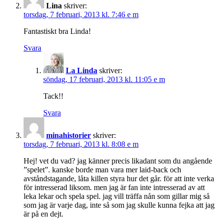
Lina
skriver:
torsdag, 7 februari, 2013 kl. 7:46 e m
Fantastiskt bra Linda!
Svara
La Linda
skriver:
söndag, 17 februari, 2013 kl. 11:05 e m
Tack!!
Svara
minahistorier
skriver:
torsdag, 7 februari, 2013 kl. 8:08 e m
Hej! vet du vad? jag känner precis likadant som du angående
”spelet”. kanske borde man vara mer laid-back och
avståndstagande, låta killen styra hur det går. för att inte verka
för intresserad liksom. men jag är fan inte intresserad av att
leka lekar och spela spel. jag vill träffa nån som gillar mig så
som jag är varje dag, inte så som jag skulle kunna fejka att jag
är på en dejt.