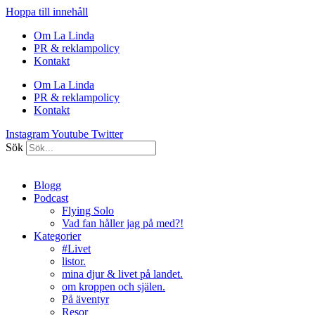
Hoppa till innehåll
Om La Linda
PR & reklampolicy
Kontakt
Om La Linda
PR & reklampolicy
Kontakt
Instagram
Youtube
Twitter
Sök
Blogg
Podcast
Flying Solo
Vad fan håller jag på med?!
Kategorier
#Livet
listor.
mina djur & livet på landet.
om kroppen och själen.
På äventyr
Resor