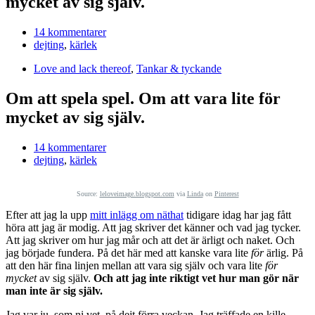
mycket av sig själv.
14 kommentarer
dejting
,
kärlek
Love and lack thereof
,
Tankar & tyckande
Om att spela spel. Om att vara lite för
mycket av sig själv.
14 kommentarer
dejting
,
kärlek
Source:
leloveimage.blogspot.com
via
Linda
on
Pinterest
Efter att jag la upp
mitt inlägg om näthat
tidigare idag har jag fått
höra att jag är modig. Att jag skriver det känner och vad jag tycker.
Att jag skriver om hur jag mår och att det är ärligt och naket. Och
jag började fundera. På det här med att kanske vara lite
för
ärlig. På
att den här fina linjen mellan att vara sig själv och vara lite
för
mycket
av sig själv.
Och att jag inte riktigt vet hur man gör när
man inte är sig själv.
Jag var ju, som ni vet, på dejt förra veckan. Jag träffade en kille