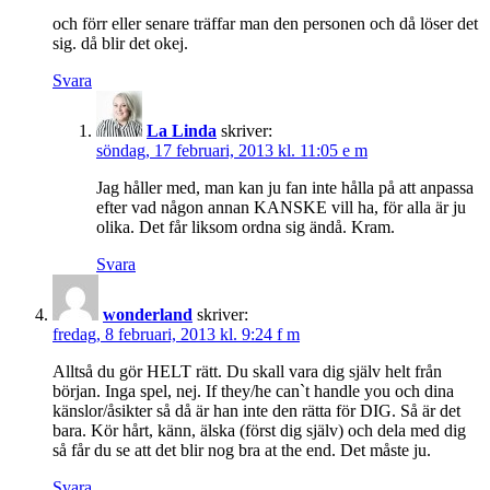
och förr eller senare träffar man den personen och då löser det
sig. då blir det okej.
Svara
La Linda
skriver:
söndag, 17 februari, 2013 kl. 11:05 e m
Jag håller med, man kan ju fan inte hålla på att anpassa
efter vad någon annan KANSKE vill ha, för alla är ju
olika. Det får liksom ordna sig ändå. Kram.
Svara
wonderland
skriver:
fredag, 8 februari, 2013 kl. 9:24 f m
Alltså du gör HELT rätt. Du skall vara dig själv helt från
början. Inga spel, nej. If they/he can`t handle you och dina
känslor/åsikter så då är han inte den rätta för DIG. Så är det
bara. Kör hårt, känn, älska (först dig själv) och dela med dig
så får du se att det blir nog bra at the end. Det måste ju.
Svara