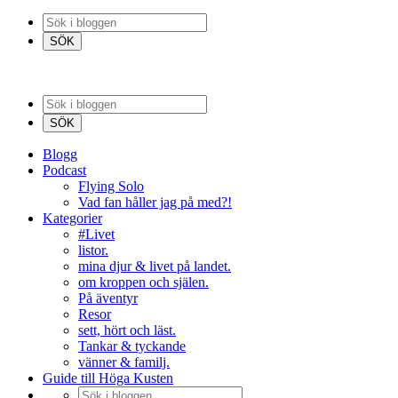
Blogg
Podcast
Flying Solo
Vad fan håller jag på med?!
Kategorier
#Livet
listor.
mina djur & livet på landet.
om kroppen och själen.
På äventyr
Resor
sett, hört och läst.
Tankar & tyckande
vänner & familj.
Guide till Höga Kusten