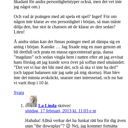
likadant för andra personlighetstyper också, men det vet inte
jag något om.)
Och vad är poängen med att spela ett spel? Inget! För om
någon inte klarar av ens personlighet i början, så man måste
dölja den, hur stor är chansen att de klarar av den sedan?
Liten!
Å andra sidan kan det finnas poänger med att dämpa sig en
aning i början. Kanske … Jag fixade mig en man genom att
bli dretfull och prata en massa egocentrerad goja, dansa
”magdans” och sedan vingla hem i natten efter att jag avvisat
hans förslag att jag kunde sova över på soffan med uttalandet:
”Det vet vi hur det blir med det, och så ska vi inte ha det!”
(och tappat balansen när jag satte på mig skorna). Han blev
inte det minsta avskräckt, snarare mer intresserad, och nu har
vi varit ihop i 10 år.
Svara
La Linda
skriver:
söndag, 17 februari, 2013 kl. 11:03 e m
Hahaha! Alltså verkar det ha funkat rätt bra för dig även
utan ”the downplay”? 😉 Nej, jag kommer fortsätta