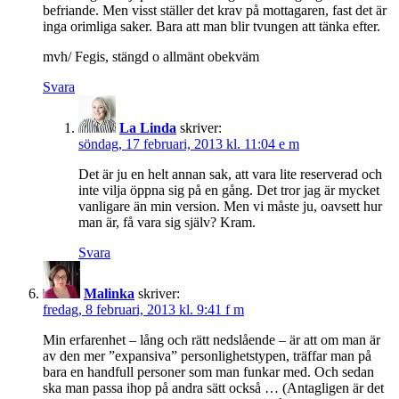
befriande. Men visst ställer det krav på mottagaren, fast det är
inga orimliga saker. Bara att man blir tvungen att tänka efter.
mvh/ Fegis, stängd o allmänt obekväm
Svara
La Linda
skriver:
söndag, 17 februari, 2013 kl. 11:04 e m
Det är ju en helt annan sak, att vara lite reserverad och
inte vilja öppna sig på en gång. Det tror jag är mycket
vanligare än min version. Men vi måste ju, oavsett hur
man är, få vara sig själv? Kram.
Svara
Malinka
skriver:
fredag, 8 februari, 2013 kl. 9:41 f m
Min erfarenhet – lång och rätt nedslående – är att om man är
av den mer ”expansiva” personlighetstypen, träffar man på
bara en handfull personer som man funkar med. Och sedan
ska man passa ihop på andra sätt också … (Antagligen är det