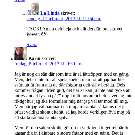
La Linda
skriver:
söndag, 17 februari, 2013 kl. 11:04 e m
TACK! Amen och heja och allt det där, bra skrivet.
Power. 🙂
Svara
Karin
skriver:
fredag, 8 februari, 2013 kl. 9:39 f m
Jag är nog en sån där som inte är så jätteöppen med en gång.
Men, det är inte för att spela spelet, utan för att jag har lite
svårt att få fram alla de där frågorna och själv berätta. Dels
kommer frågan ”Men gud, det här är kan ju inte han tycka är
intressant att lyssna på?” upp i mitt huvud och dels vet jag inte
riktigt hur jag ska formulera mig när jag väl tar mod till mig.
Men när jag väl hamnar i ett djupare samtal så känns det ju
oftast väldigt skönt efteråt, så jag borde verkligen öva mig på
att starta sådana samtal själv.
Men för den saken skulle gör du ju verkligen inget fel när du
kastar dig in i djupare o större frågor med en gång. Det är