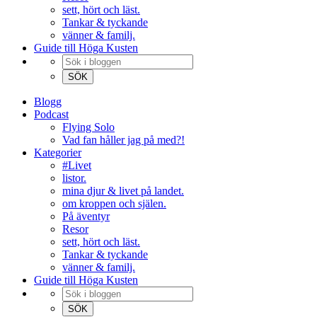
sett, hört och läst.
Tankar & tyckande
vänner & familj.
Guide till Höga Kusten
Blogg
Podcast
Flying Solo
Vad fan håller jag på med?!
Kategorier
#Livet
listor.
mina djur & livet på landet.
om kroppen och själen.
På äventyr
Resor
sett, hört och läst.
Tankar & tyckande
vänner & familj.
Guide till Höga Kusten