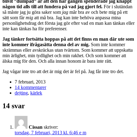
blivit ”dumpad” är att den här gången spenderade jag knappt
någon tid alls till att fundera på vad jag gjort fel.
För i slutändan
så måste jag ju göra saker som
jag
mår bra av och bete mig på ett
sätt som får
mig
att må bra. Jag kan inte behöva anpassa mina
personlighetsdrag det första jag gör efter vad en man kan tänkas eller
inte kan tänkas ha för preferenser.
Jag tänker fortsätta hoppas på att det finns en man där ute som
inte kommer ifrågasätta denna del av mig.
Som inte kommer
skrämmas eller avskräckas utan tvärtom. Som kommer att uppskatta
min ärlighet, min tydlighet och min rakhet. Och som kommer att
älska mig för den. Och alla innan honom är bara inte rätt.
Jag vågar inte tro att det är mig det är fel på. Jag får inte tro det.
7 februari, 2013
14 kommentarer
dejting
,
kärlek
14 svar
Cissan
skriver:
torsdag, 7 februari, 2013 kl. 6:46 e m