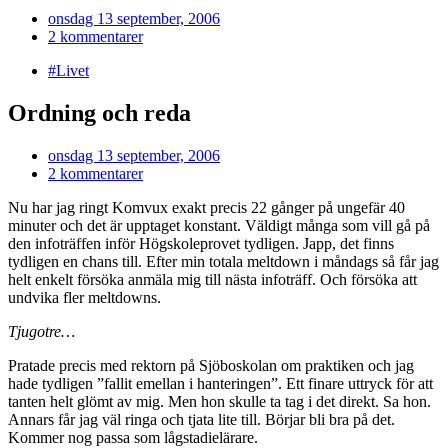
onsdag 13 september, 2006
2 kommentarer
#Livet
Ordning och reda
onsdag 13 september, 2006
2 kommentarer
Nu har jag ringt Komvux exakt precis 22 gånger på ungefär 40
minuter och det är upptaget konstant. Väldigt många som vill gå på
den infoträffen inför Högskoleprovet tydligen. Japp, det finns
tydligen en chans till. Efter min totala meltdown i måndags så får jag
helt enkelt försöka anmäla mig till nästa infoträff. Och försöka att
undvika fler meltdowns.
Tjugotre…
Pratade precis med rektorn på Sjöboskolan om praktiken och jag
hade tydligen ”fallit emellan i hanteringen”. Ett finare uttryck för att
tanten helt glömt av mig. Men hon skulle ta tag i det direkt. Sa hon.
Annars får jag väl ringa och tjata lite till. Börjar bli bra på det.
Kommer nog passa som lågstadielärare.