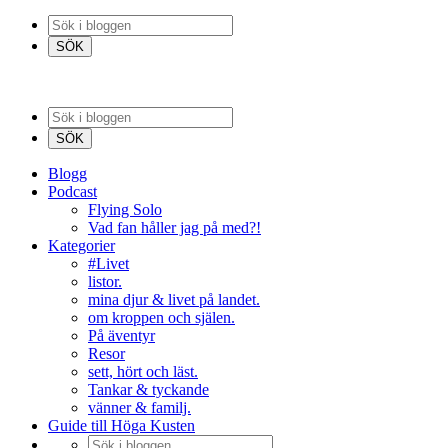
Blogg
Podcast
Flying Solo
Vad fan håller jag på med?!
Kategorier
#Livet
listor.
mina djur & livet på landet.
om kroppen och själen.
På äventyr
Resor
sett, hört och läst.
Tankar & tyckande
vänner & familj.
Guide till Höga Kusten