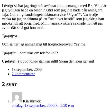
I övrigt så har jag ringt och avslutat abbonemanget med Bra Val, där
jag tydligen hade en bindningstid som jag inte hade nån aning om.
Jaja. Och ringt landstingets fakturaservice **igen**. Var tredje
vecka får jag en faktura på ett ”uteblivet besök” som jag aldrig haft
inbokat till att börja med. Min hjärnskrynklare saknade nog ett par
av de där små grå hon med.
Tjugofyra…
Och så har jag anmält mig till högskoleprovet! Yey me!
Tjugofem..
hört talas om telefonkö??
Update!!
Tjugoåttonde
gången gillt! Skam den som ger sig!
13 september, 2006
2 kommentarer
2 svar
Kia
skriver:
onsdag, 13 september, 2006 kl. 5:59 e m