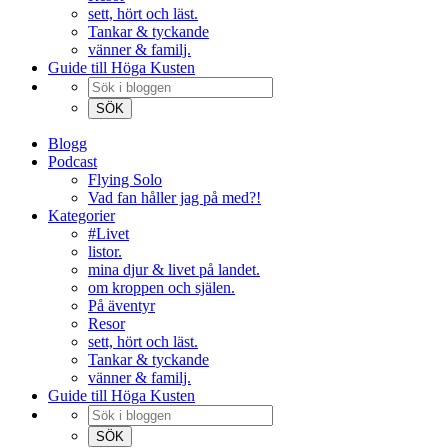
sett, hört och läst.
Tankar & tyckande
vänner & familj.
Guide till Höga Kusten
Blogg
Podcast
Flying Solo
Vad fan håller jag på med?!
Kategorier
#Livet
listor.
mina djur & livet på landet.
om kroppen och själen.
På äventyr
Resor
sett, hört och läst.
Tankar & tyckande
vänner & familj.
Guide till Höga Kusten