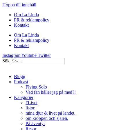
Hoppa till innehåll
Om La Linda
PR & reklampolicy
Kontakt
Om La Linda
PR & reklampolicy
Kontakt
Instagram
Youtube
Twitter
Sök
Blogg
Podcast
Flying Solo
Vad fan håller jag på med?!
Kategorier
#Livet
listor.
mina djur & livet på landet.
om kroppen och själen.
På äventyr
Resor