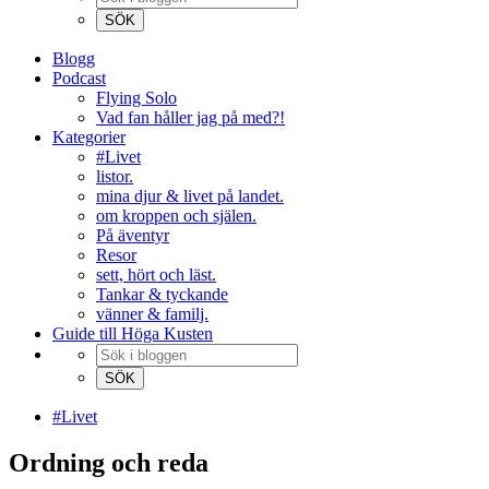
Blogg
Podcast
Flying Solo
Vad fan håller jag på med?!
Kategorier
#Livet
listor.
mina djur & livet på landet.
om kroppen och själen.
På äventyr
Resor
sett, hört och läst.
Tankar & tyckande
vänner & familj.
Guide till Höga Kusten
#Livet
Ordning och reda