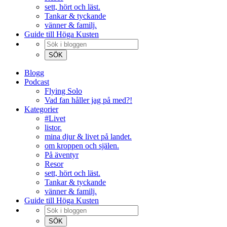
sett, hört och läst.
Tankar & tyckande
vänner & familj.
Guide till Höga Kusten
Blogg
Podcast
Flying Solo
Vad fan håller jag på med?!
Kategorier
#Livet
listor.
mina djur & livet på landet.
om kroppen och själen.
På äventyr
Resor
sett, hört och läst.
Tankar & tyckande
vänner & familj.
Guide till Höga Kusten