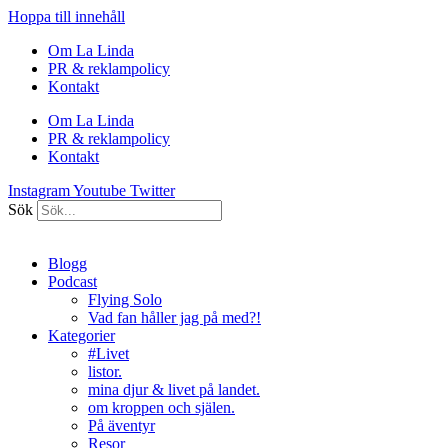
Hoppa till innehåll
Om La Linda
PR & reklampolicy
Kontakt
Om La Linda
PR & reklampolicy
Kontakt
Instagram
Youtube
Twitter
Sök
Blogg
Podcast
Flying Solo
Vad fan håller jag på med?!
Kategorier
#Livet
listor.
mina djur & livet på landet.
om kroppen och själen.
På äventyr
Resor