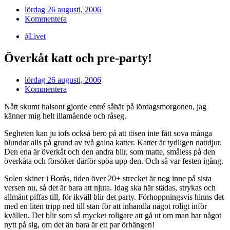
lördag 26 augusti, 2006
Kommentera
#Livet
Överkåt katt och pre-party!
lördag 26 augusti, 2006
Kommentera
Nått skumt halsont gjorde entré såhär på lördagsmorgonen, jag
känner mig helt illamående och råseg.
Segheten kan ju iofs också bero på att tösen inte fått sova många
blundar alls på grund av två galna katter. Katter är tydligen nattdjur.
Den ena är överkåt och den andra blir, som matte, småless på den
överkåta och försöker därför spöa upp den. Och så var festen igång.
Solen skiner i Borås, tiden över 20+ strecket är nog inne på sista
versen nu, så det är bara att njuta. Idag ska här städas, strykas och
allmänt piffas till, för ikväll blir det party. Förhoppningsvis hinns det
med en liten tripp ned till stan för att inhandla något roligt inför
kvällen. Det blir som så mycket roligare att gå ut om man har något
nytt på sig, om det än bara är ett par örhängen!