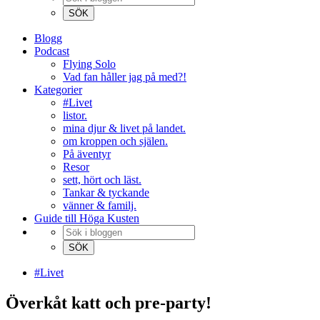
Blogg
Podcast
Flying Solo
Vad fan håller jag på med?!
Kategorier
#Livet
listor.
mina djur & livet på landet.
om kroppen och själen.
På äventyr
Resor
sett, hört och läst.
Tankar & tyckande
vänner & familj.
Guide till Höga Kusten
#Livet
Överkåt katt och pre-party!