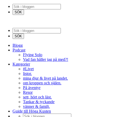
Blogg
Podcast
Flying Solo
Vad fan håller jag på med?!
Kategorier
#Livet
listor.
mina djur & livet på landet.
om kroppen och själen.
På äventyr
Resor
sett, hört och läst.
Tankar & tyckande
vänner & familj.
Guide till Höga Kusten