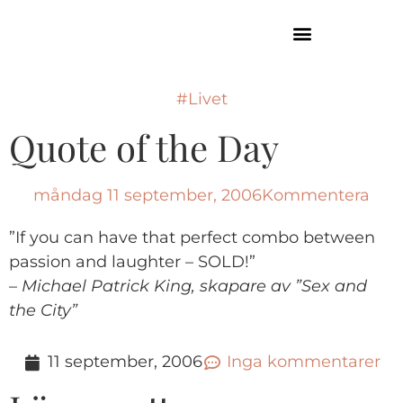
GUIDE TILL HÖGA KUSTEN
#Livet
Quote of the Day
måndag 11 september, 2006
Kommentera
”If you can have that perfect combo between
passion and laughter – SOLD!”
– Michael Patrick King, skapare av ”Sex and
the City”
11 september, 2006
Inga kommentarer