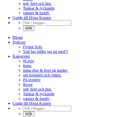
sett, hört och läst.
Tankar & tyckande
vänner & familj.
Guide till Höga Kusten
Blogg
Podcast
Flying Solo
Vad fan håller jag på med?!
Kategorier
#Livet
listor.
mina djur & livet på landet.
om kroppen och själen.
På äventyr
Resor
sett, hört och läst.
Tankar & tyckande
vänner & familj.
Guide till Höga Kusten