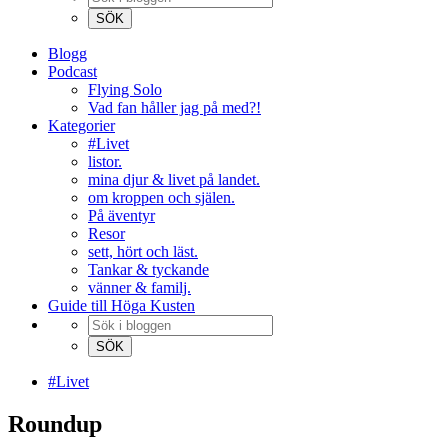
Blogg
Podcast
Flying Solo
Vad fan håller jag på med?!
Kategorier
#Livet
listor.
mina djur & livet på landet.
om kroppen och själen.
På äventyr
Resor
sett, hört och läst.
Tankar & tyckande
vänner & familj.
Guide till Höga Kusten
#Livet
Roundup