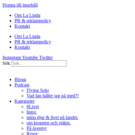
Hoppa till innehåll
Om La Linda
PR & reklampolicy
Kontakt
Om La Linda
PR & reklampolicy
Kontakt
Instagram
Youtube
Twitter
Sök
Blogg
Podcast
Flying Solo
Vad fan håller jag på med?!
Kategorier
#Livet
listor.
mina djur & livet på landet.
om kroppen och själen.
På äventyr
Resor