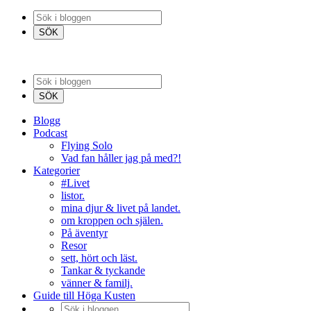
Blogg
Podcast
Flying Solo
Vad fan håller jag på med?!
Kategorier
#Livet
listor.
mina djur & livet på landet.
om kroppen och själen.
På äventyr
Resor
sett, hört och läst.
Tankar & tyckande
vänner & familj.
Guide till Höga Kusten