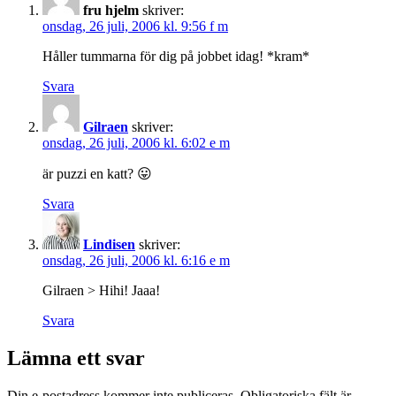
fru hjelm
skriver:
onsdag, 26 juli, 2006 kl. 9:56 f m
Håller tummarna för dig på jobbet idag! *kram*
Svara
Gilraen
skriver:
onsdag, 26 juli, 2006 kl. 6:02 e m
är puzzi en katt? 😛
Svara
Lindisen
skriver:
onsdag, 26 juli, 2006 kl. 6:16 e m
Gilraen > Hihi! Jaaa!
Svara
Lämna ett svar
Din e-postadress kommer inte publiceras.
Obligatoriska fält är