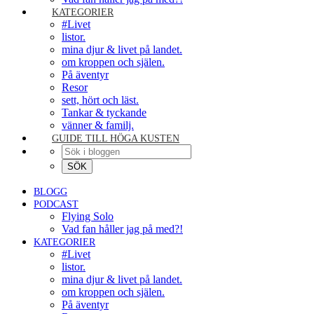
KATEGORIER
#Livet
listor.
mina djur & livet på landet.
om kroppen och själen.
På äventyr
Resor
sett, hört och läst.
Tankar & tyckande
vänner & familj.
GUIDE TILL HÖGA KUSTEN
BLOGG
PODCAST
Flying Solo
Vad fan håller jag på med?!
KATEGORIER
#Livet
listor.
mina djur & livet på landet.
om kroppen och själen.
På äventyr