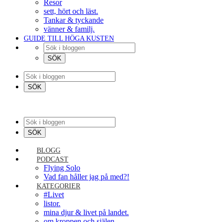
Resor
sett, hört och läst.
Tankar & tyckande
vänner & familj.
GUIDE TILL HÖGA KUSTEN
BLOGG
PODCAST
Flying Solo
Vad fan håller jag på med?!
KATEGORIER
#Livet
listor.
mina djur & livet på landet.
om kroppen och själen.