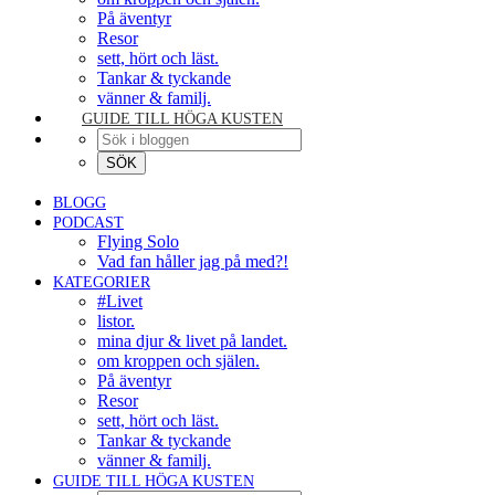
På äventyr
Resor
sett, hört och läst.
Tankar & tyckande
vänner & familj.
GUIDE TILL HÖGA KUSTEN
BLOGG
PODCAST
Flying Solo
Vad fan håller jag på med?!
KATEGORIER
#Livet
listor.
mina djur & livet på landet.
om kroppen och själen.
På äventyr
Resor
sett, hört och läst.
Tankar & tyckande
vänner & familj.
GUIDE TILL HÖGA KUSTEN