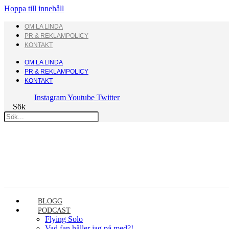
Hoppa till innehåll
OM LA LINDA
PR & REKLAMPOLICY
KONTAKT
OM LA LINDA
PR & REKLAMPOLICY
KONTAKT
Instagram
Youtube
Twitter
Sök
BLOGG
PODCAST
Flying Solo
Vad fan håller jag på med?!