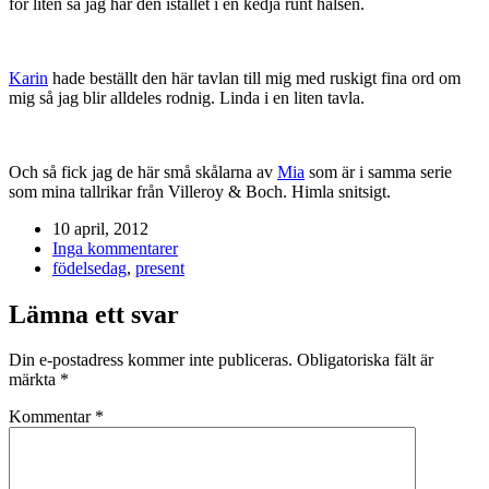
för liten så jag har den istället i en kedja runt halsen.
Karin
hade beställt den här tavlan till mig med ruskigt fina ord om
mig så jag blir alldeles rodnig. Linda i en liten tavla.
Och så fick jag de här små skålarna av
Mia
som är i samma serie
som mina tallrikar från Villeroy & Boch. Himla snitsigt.
10 april, 2012
Inga kommentarer
födelsedag
,
present
Lämna ett svar
Din e-postadress kommer inte publiceras.
Obligatoriska fält är
märkta
*
Kommentar
*