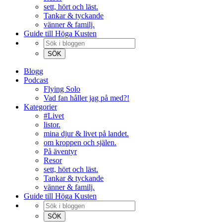
sett, hört och läst.
Tankar & tyckande
vänner & familj.
Guide till Höga Kusten
Blogg
Podcast
Flying Solo
Vad fan håller jag på med?!
Kategorier
#Livet
listor.
mina djur & livet på landet.
om kroppen och själen.
På äventyr
Resor
sett, hört och läst.
Tankar & tyckande
vänner & familj.
Guide till Höga Kusten