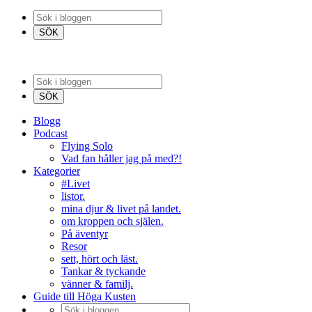
Blogg
Podcast
Flying Solo
Vad fan håller jag på med?!
Kategorier
#Livet
listor.
mina djur & livet på landet.
om kroppen och själen.
På äventyr
Resor
sett, hört och läst.
Tankar & tyckande
vänner & familj.
Guide till Höga Kusten