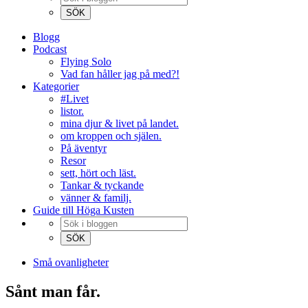
Blogg
Podcast
Flying Solo
Vad fan håller jag på med?!
Kategorier
#Livet
listor.
mina djur & livet på landet.
om kroppen och själen.
På äventyr
Resor
sett, hört och läst.
Tankar & tyckande
vänner & familj.
Guide till Höga Kusten
Små ovanligheter
Sånt man får.