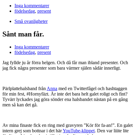
Inga kommentarer
födelsedag
,
present
Små ovanligheter
Sånt man får.
Inga kommentarer
födelsedag
,
present
Jag fyllde ju år förra helgen. Och då får man ibland presenter. Och
jag fick några presenter som bara värmer själen sådär innerligt.
Pärlplattehalsband från
Anna
med en Twitterfågel och hashtaggen
för min fest, #Hornyfäzt. Är inte det bara helt galet roligt och fint?
Tyvärr lyckades jag göra sönder ena halsbandet nästan på en gång
men så kan det gå.
Av mina finaste fick en ring med gravyren ”Kör för fa-an!”. En galet
intern grej som bottnar i det här
YouTube-klippet
. Den var liiite lite