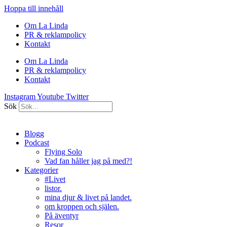
Hoppa till innehåll
Om La Linda
PR & reklampolicy
Kontakt
Om La Linda
PR & reklampolicy
Kontakt
Instagram
Youtube
Twitter
Sök
Blogg
Podcast
Flying Solo
Vad fan håller jag på med?!
Kategorier
#Livet
listor.
mina djur & livet på landet.
om kroppen och själen.
På äventyr
Resor