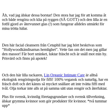
Åh, vad jag älskar dessa borstar! Den stora har jag för att komma åt
och både rengöra och klia på ryggen (SÅ GOTT) och den lilla är en
fotfil gjord av återvunnet glas (!) som fungerar alldeles utmärkt för
mina trötta hälar.
Den här facial cleansern från Cetaphil har jag hört beskrivas som
”Hollywoodkändisarnas hemlighet”. Vette fan om det men jag gillar
den massor! Får bort sminket, luktar fräscht och är snäll mot min hy.
Prisvärd och finns på apotek!
Och den här lilla rackaren,
Lip Organic Intimate Care
är alltså
ekologisk rengöringsolja för fiffi! 100% vegansk och naturlig, har en
fräsch doft och det känns så mycket snällare att inte tvätta fiffi med
tvål. Olja torkar inte alls ut på samma sätt utan rengör och återfuktar.
Plus för svensk, kvinnlig företagsgrundare och svensk tillverkning,
älskar grymma kvinnor som gör produkter för kvinnor. *två tummar
upp*