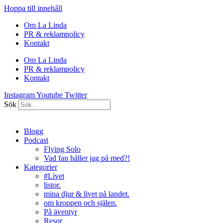
Hoppa till innehåll
Om La Linda
PR & reklampolicy
Kontakt
Om La Linda
PR & reklampolicy
Kontakt
Instagram
Youtube
Twitter
Sök
Blogg
Podcast
Flying Solo
Vad fan håller jag på med?!
Kategorier
#Livet
listor.
mina djur & livet på landet.
om kroppen och själen.
På äventyr
Resor