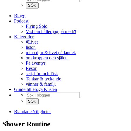
Blogg
Podcast
Flying Solo
Vad fan håller jag på med?!
Kategorier
#Livet
listor.
mina djur & livet på landet.
om kroppen och själen.
På äventyr
Resor
sett, hört och läst.
Tankar & tyckande
vänner & familj.
Guide till Höga Kusten
Blandade Ytligheter
Shower Routine