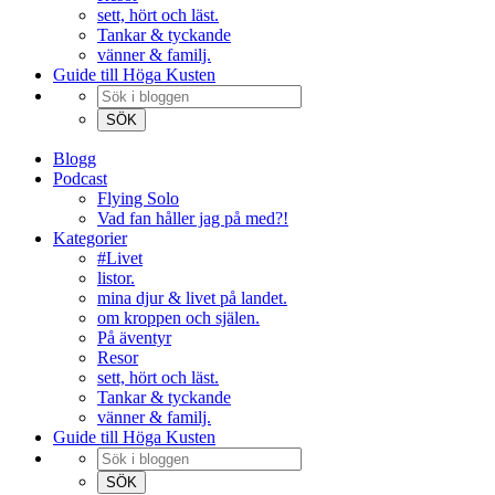
sett, hört och läst.
Tankar & tyckande
vänner & familj.
Guide till Höga Kusten
Blogg
Podcast
Flying Solo
Vad fan håller jag på med?!
Kategorier
#Livet
listor.
mina djur & livet på landet.
om kroppen och själen.
På äventyr
Resor
sett, hört och läst.
Tankar & tyckande
vänner & familj.
Guide till Höga Kusten