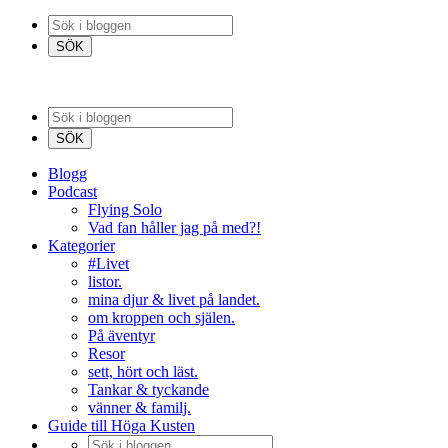
Blogg
Podcast
Flying Solo
Vad fan håller jag på med?!
Kategorier
#Livet
listor.
mina djur & livet på landet.
om kroppen och själen.
På äventyr
Resor
sett, hört och läst.
Tankar & tyckande
vänner & familj.
Guide till Höga Kusten