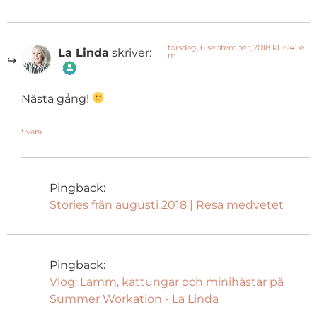
torsdag, 6 september, 2018 kl. 6:41 e
La Linda
skriver:
m
The Real Person Badge!
Nästa gång!
Svara
Anti-Spam by CleanTalk
Pingback:
Stories från augusti 2018 | Resa medvetet
Pingback:
Vlog: Lamm, kattungar och minihästar på
Summer Workation - La Linda