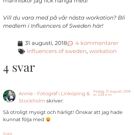
människor jag fick hänga med!
Vill du vara med på vår nästa workation? Bli
medlem i Influencers of Sweden här!
31 augusti, 2018
4 kommentarer
influencers of sweden
,
workation
4 svar
fredag, 31 augusti, 2018
Annie - Fotograf i Linköping &
kl. 2:59 e m
Stockholm
skriver:
Så otroligt mysigt och härligt! Önskar att jag hade
kunnat följa med
Svara