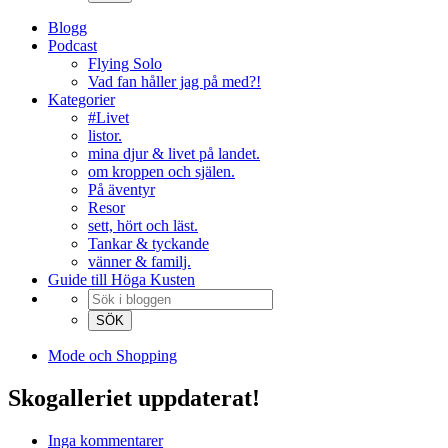
Blogg
Podcast
Flying Solo
Vad fan håller jag på med?!
Kategorier
#Livet
listor.
mina djur & livet på landet.
om kroppen och själen.
På äventyr
Resor
sett, hört och läst.
Tankar & tyckande
vänner & familj.
Guide till Höga Kusten
Mode och Shopping
Skogalleriet uppdaterat!
Inga kommentarer