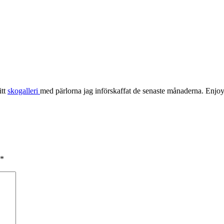
itt
skogalleri
med pärlorna jag införskaffat de senaste månaderna. Enjoy
*