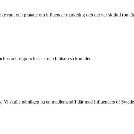
ike runt och pratade om influencer marketing och det var skitkul (om än
och is och regn och slask och blötsnö så kom den
ng. Vi skulle nämligen ha en medlemsträff där med Influencers of Swed