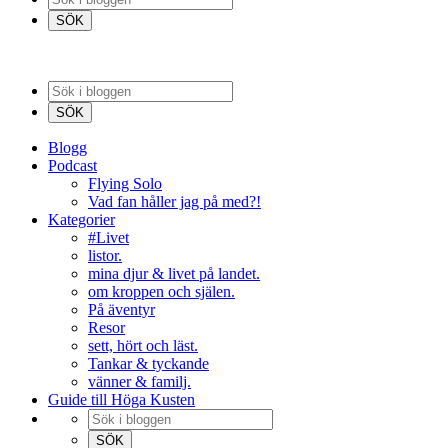
Blogg
Podcast
Flying Solo
Vad fan håller jag på med?!
Kategorier
#Livet
listor.
mina djur & livet på landet.
om kroppen och själen.
På äventyr
Resor
sett, hört och läst.
Tankar & tyckande
vänner & familj.
Guide till Höga Kusten