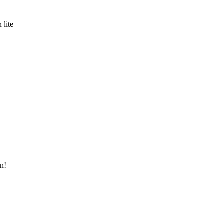
 lite
en!