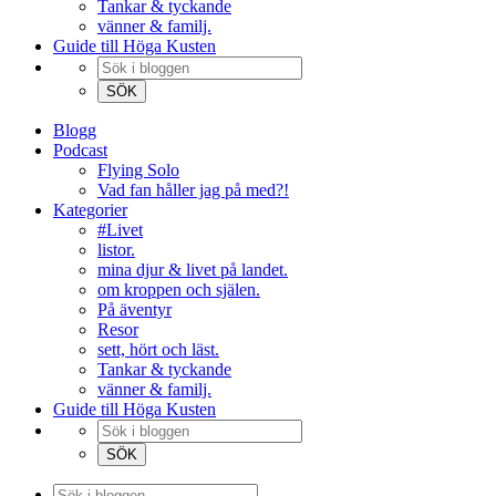
Tankar & tyckande
vänner & familj.
Guide till Höga Kusten
Blogg
Podcast
Flying Solo
Vad fan håller jag på med?!
Kategorier
#Livet
listor.
mina djur & livet på landet.
om kroppen och själen.
På äventyr
Resor
sett, hört och läst.
Tankar & tyckande
vänner & familj.
Guide till Höga Kusten