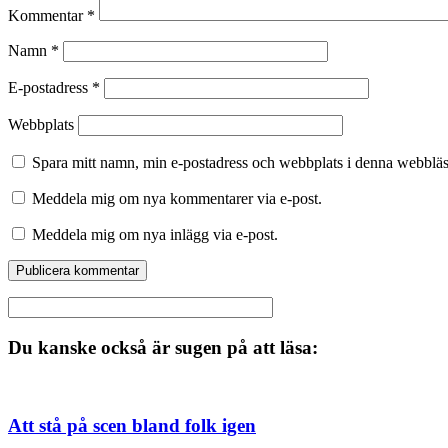
Kommentar
*
Namn
*
E-postadress
*
Webbplats
Spara mitt namn, min e-postadress och webbplats i denna webbläsa
Meddela mig om nya kommentarer via e-post.
Meddela mig om nya inlägg via e-post.
Du kanske också är sugen på att läsa:
Att stå på scen bland folk igen