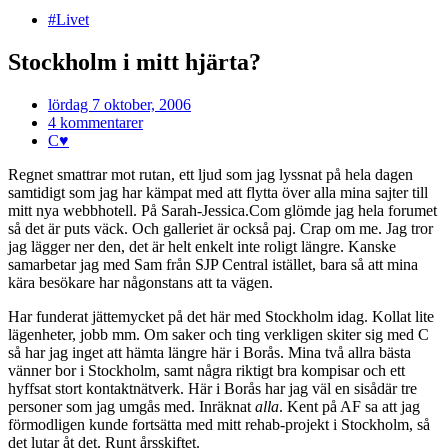
#Livet
Stockholm i mitt hjärta?
lördag 7 oktober, 2006
4 kommentarer
C♥
Regnet smattrar mot rutan, ett ljud som jag lyssnat på hela dagen
samtidigt som jag har kämpat med att flytta över alla mina sajter till
mitt nya webbhotell. På Sarah-Jessica.Com glömde jag hela forumet
så det är puts väck. Och galleriet är också paj. Crap om me. Jag tror
jag lägger ner den, det är helt enkelt inte roligt längre. Kanske
samarbetar jag med Sam från SJP Central istället, bara så att mina
kära besökare har någonstans att ta vägen.
Har funderat jättemycket på det här med Stockholm idag. Kollat lite
lägenheter, jobb mm. Om saker och ting verkligen skiter sig med C
så har jag inget att hämta längre här i Borås. Mina två allra bästa
vänner bor i Stockholm, samt några riktigt bra kompisar och ett
hyffsat stort kontaktnätverk. Här i Borås har jag väl en sisådär tre
personer som jag umgås med. Inräknat
alla
. Kent på AF sa att jag
förmodligen kunde fortsätta med mitt rehab-projekt i Stockholm, så
det lutar åt det. Runt årsskiftet.