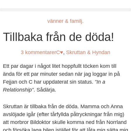
vänner & familj.
Tillbaka från de döda!
3 kommentarer
C♥
,
Skruttan & Hyndan
Ett par dagar i något litet hoppfullt töcken kom till
ända för ett par minuter sedan när jag loggar in på
Fejjan och C har uppdaterat sin status.
”In a
Relationship”
. Sådärja.
Skruttan är tillbaka från de döda. Mamma och Anna
avslöjade igår (efter tårfyllda påtryckningar från mig)
att morbror Bildoktor skulle komma ned från Norrland
och försöka laga bilen istället för att låta mig sätta mig