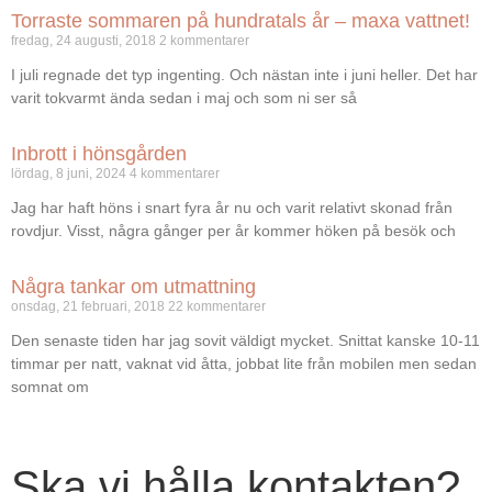
Torraste sommaren på hundratals år – maxa vattnet!
fredag, 24 augusti, 2018
2 kommentarer
I juli regnade det typ ingenting. Och nästan inte i juni heller. Det har
varit tokvarmt ända sedan i maj och som ni ser så
Inbrott i hönsgården
lördag, 8 juni, 2024
4 kommentarer
Jag har haft höns i snart fyra år nu och varit relativt skonad från
rovdjur. Visst, några gånger per år kommer höken på besök och
Några tankar om utmattning
onsdag, 21 februari, 2018
22 kommentarer
Den senaste tiden har jag sovit väldigt mycket. Snittat kanske 10-11
timmar per natt, vaknat vid åtta, jobbat lite från mobilen men sedan
somnat om
Ska vi hålla kontakten?