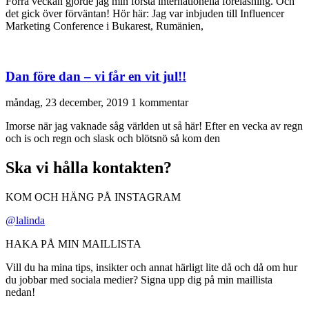
Förra veckan gjorde jag min första internationella föreläsning. Och
det gick över förväntan! Hör här: Jag var inbjuden till Influencer
Marketing Conference i Bukarest, Rumänien,
Dan före dan – vi får en vit jul!!
måndag, 23 december, 2019
1 kommentar
Imorse när jag vaknade såg världen ut så här! Efter en vecka av regn
och is och regn och slask och blötsnö så kom den
Ska vi hålla kontakten?
KOM OCH HÄNG PÅ INSTAGRAM
@lalinda
HAKA PÅ MIN MAILLISTA
Vill du ha mina tips, insikter och annat härligt lite då och då om hur
du jobbar med sociala medier? Signa upp dig på min maillista
nedan!