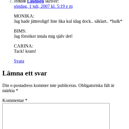
Lindisen
skriver:
söndag, 1 juli, 2007 kl. 5:19 e m
MONIKA:
Jag hade jätteroligt! Inte lika kul idag dock.. såklart.. *hulk*
BIMS:
Jag försöker intala mig själv det!
CARINA:
Tack! kram!
Svara
Lämna ett svar
Din e-postadress kommer inte publiceras.
Obligatoriska fält är
märkta
*
Kommentar
*