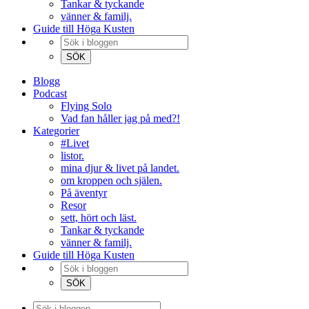
Tankar & tyckande
vänner & familj.
Guide till Höga Kusten
Blogg
Podcast
Flying Solo
Vad fan håller jag på med?!
Kategorier
#Livet
listor.
mina djur & livet på landet.
om kroppen och själen.
På äventyr
Resor
sett, hört och läst.
Tankar & tyckande
vänner & familj.
Guide till Höga Kusten