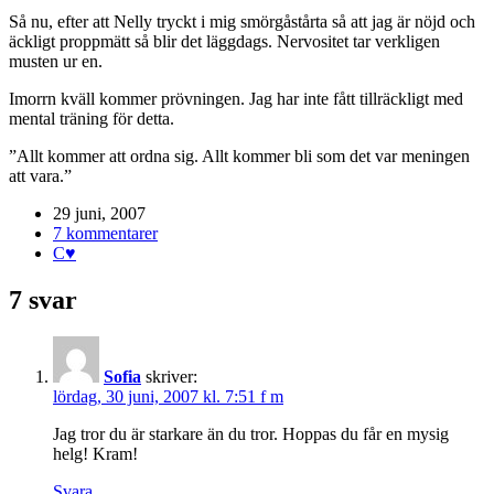
Så nu, efter att Nelly tryckt i mig smörgåstårta så att jag är nöjd och
äckligt proppmätt så blir det läggdags. Nervositet tar verkligen
musten ur en.
Imorrn kväll kommer prövningen. Jag har inte fått tillräckligt med
mental träning för detta.
”Allt kommer att ordna sig. Allt kommer bli som det var meningen
att vara.”
29 juni, 2007
7 kommentarer
C♥
7 svar
Sofia
skriver:
lördag, 30 juni, 2007 kl. 7:51 f m
Jag tror du är starkare än du tror. Hoppas du får en mysig
helg! Kram!
Svara