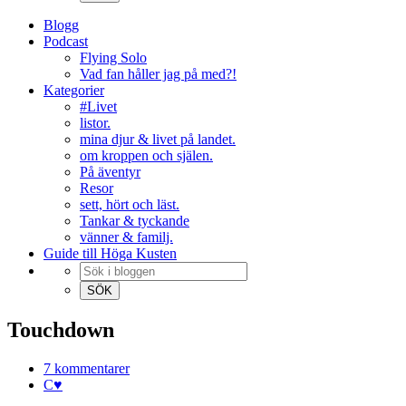
Blogg
Podcast
Flying Solo
Vad fan håller jag på med?!
Kategorier
#Livet
listor.
mina djur & livet på landet.
om kroppen och själen.
På äventyr
Resor
sett, hört och läst.
Tankar & tyckande
vänner & familj.
Guide till Höga Kusten
Touchdown
7 kommentarer
C♥