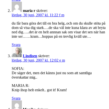
maria r
skriver:
lördag, 30 juni, 2007 kl. 11:22 f m
du får bara göra det till en bra helg..och om du skulle stöta på
dom så visa dig stark….de ska väl inte kuna klara av att bryta
ned dig…..det är en helt annnan sak om visar det sen när han
inte ser……kram…hoppas på en trevlig kväll ute…
Svara
Lindisen
skriver:
lördag, 30 juni, 2007 kl. 12:02 e m
SOFIA:
De säger det, men det känns just nu som att samtliga
överskattar mig..
MARIA R:
Knip ihop helt enkelt.. got it! Kram!
Svara