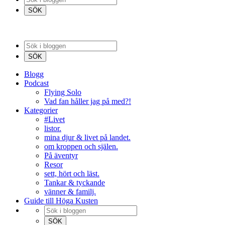
Blogg
Podcast
Flying Solo
Vad fan håller jag på med?!
Kategorier
#Livet
listor.
mina djur & livet på landet.
om kroppen och själen.
På äventyr
Resor
sett, hört och läst.
Tankar & tyckande
vänner & familj.
Guide till Höga Kusten