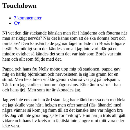
Touchdown
7 kommentarer
C♥
Ni vet den där stickande känslan man får i händerna och fötterna när
man är riktigt nervös? När det känns som att de ska domna bort och
ramla av? Den känslan hade jag när tåget rullade in i Borås tidigare
ikväll. Samtidigt som det kändes som att jag inte varit där på en
mindre evighet så kändes det som det var igår som Borås var mitt
hem och allt som följde med det.
Pappa och hans fru Nelly mötte upp mig på stationen, pappa gav
mig en härlig björnkram och nervositeten la sig lite grann för en
stund. Men hela tiden vi åkte genom stan så var jag på helspänn.
Tänk om jag skulle se honom någonstans. Eller ännu värre – han
och hans tjej. Men som tur är skonades jag.
Jag vet inte ens om han är i stan. Jag hade tänkt messa och meddela
att jag skulle vara här i helgen men efter samtal (läs: ältande) med
några vänner så kom jag fram till att det kanske inte var någon bra
idé. Jag vill inte göra mig själv för ”viktig”. Han har ju trots allt gått
vidare och hans liv kretsar ju faktiskt inte längre runt mitt vara eller
icke vara.