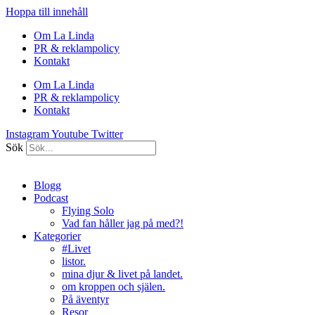
Hoppa till innehåll
Om La Linda
PR & reklampolicy
Kontakt
Om La Linda
PR & reklampolicy
Kontakt
Instagram
Youtube
Twitter
Sök
Blogg
Podcast
Flying Solo
Vad fan håller jag på med?!
Kategorier
#Livet
listor.
mina djur & livet på landet.
om kroppen och själen.
På äventyr
Resor