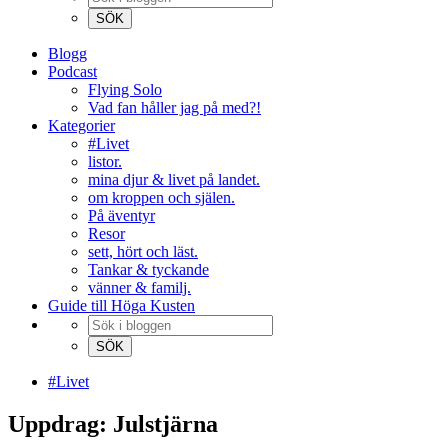
Blogg
Podcast
Flying Solo
Vad fan håller jag på med?!
Kategorier
#Livet
listor.
mina djur & livet på landet.
om kroppen och själen.
På äventyr
Resor
sett, hört och läst.
Tankar & tyckande
vänner & familj.
Guide till Höga Kusten
#Livet
Uppdrag: Julstjärna