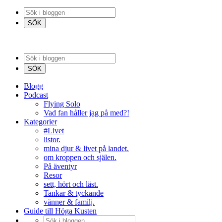
Blogg
Podcast
Flying Solo
Vad fan håller jag på med?!
Kategorier
#Livet
listor.
mina djur & livet på landet.
om kroppen och själen.
På äventyr
Resor
sett, hört och läst.
Tankar & tyckande
vänner & familj.
Guide till Höga Kusten