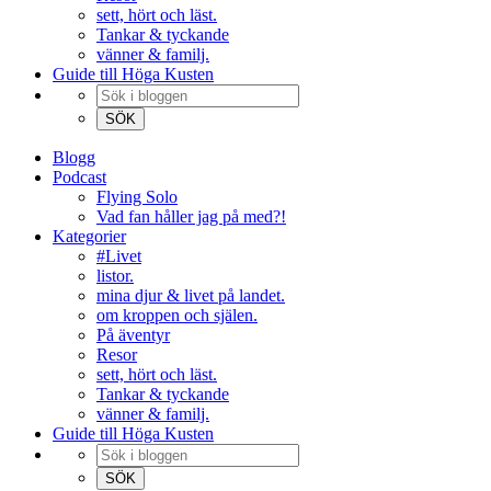
sett, hört och läst.
Tankar & tyckande
vänner & familj.
Guide till Höga Kusten
Blogg
Podcast
Flying Solo
Vad fan håller jag på med?!
Kategorier
#Livet
listor.
mina djur & livet på landet.
om kroppen och själen.
På äventyr
Resor
sett, hört och läst.
Tankar & tyckande
vänner & familj.
Guide till Höga Kusten