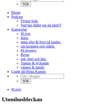
Blogg
Podcast
Flying Solo
Vad fan håller jag på med?!
Kategorier
#Livet
listor.
mina djur & livet på landet.
om kroppen och själen.
På äventyr
Resor
sett, hört och läst.
Tankar & tyckande
vänner & familj.
Guide till Höga Kusten
#Livet
Utomhusbleckan