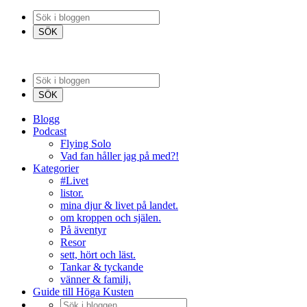
Blogg
Podcast
Flying Solo
Vad fan håller jag på med?!
Kategorier
#Livet
listor.
mina djur & livet på landet.
om kroppen och själen.
På äventyr
Resor
sett, hört och läst.
Tankar & tyckande
vänner & familj.
Guide till Höga Kusten