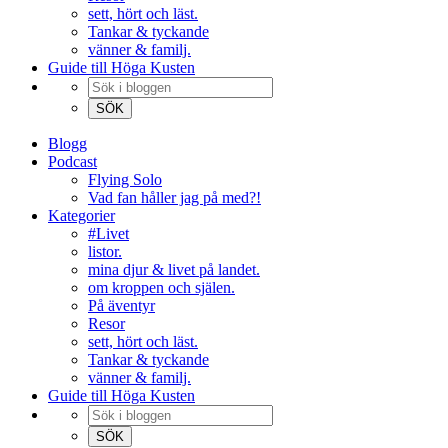
sett, hört och läst.
Tankar & tyckande
vänner & familj.
Guide till Höga Kusten
Blogg
Podcast
Flying Solo
Vad fan håller jag på med?!
Kategorier
#Livet
listor.
mina djur & livet på landet.
om kroppen och själen.
På äventyr
Resor
sett, hört och läst.
Tankar & tyckande
vänner & familj.
Guide till Höga Kusten