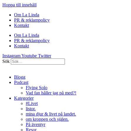
Hoppa till innehåll
Om La Linda
PR & reklampolicy
Kontakt
Om La Linda
PR & reklampolicy
Kontakt
Instagram
Youtube
Twitter
Sök
Blogg
Podcast
Flying Solo
Vad fan håller jag på med?!
Kategorier
#Livet
listor.
mina djur & livet på landet.
om kroppen och själen.
På äventyr
Resor