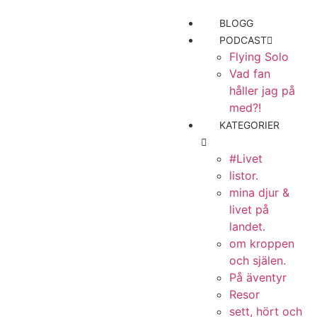
BLOGG
PODCAST
Flying Solo
Vad fan
håller jag på
med?!
KATEGORIER
#Livet
listor.
mina djur &
livet på
landet.
om kroppen
och själen.
På äventyr
Resor
sett, hört och