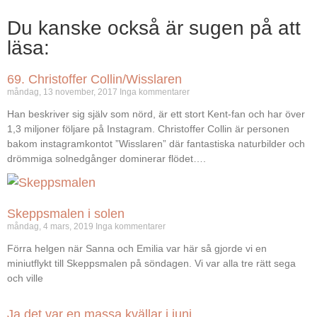
Du kanske också är sugen på att
läsa:
69. Christoffer Collin/Wisslaren
måndag, 13 november, 2017
Inga kommentarer
Han beskriver sig själv som nörd, är ett stort Kent-fan och har över
1,3 miljoner följare på Instagram. Christoffer Collin är personen
bakom instagramkontot ”Wisslaren” där fantastiska naturbilder och
drömmiga solnedgånger dominerar flödet….
Skeppsmalen i solen
måndag, 4 mars, 2019
Inga kommentarer
Förra helgen när Sanna och Emilia var här så gjorde vi en
miniutflykt till Skeppsmalen på söndagen. Vi var alla tre rätt sega
och ville
Ja det var en massa kvällar i juni