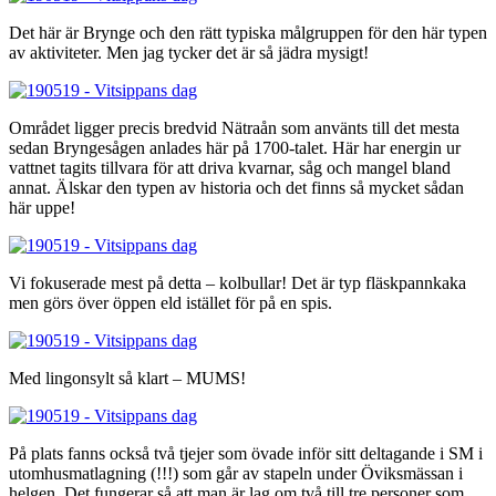
Det här är Brynge och den rätt typiska målgruppen för den här typen
av aktiviteter. Men jag tycker det är så jädra mysigt!
Området ligger precis bredvid Nätraån som använts till det mesta
sedan Bryngesågen anlades här på 1700-talet. Här har energin ur
vattnet tagits tillvara för att driva kvarnar, såg och mangel bland
annat. Älskar den typen av historia och det finns så mycket sådan
här uppe!
Vi fokuserade mest på detta – kolbullar! Det är typ fläskpannkaka
men görs över öppen eld istället för på en spis.
Med lingonsylt så klart – MUMS!
På plats fanns också två tjejer som övade inför sitt deltagande i SM i
utomhusmatlagning (!!!) som går av stapeln under Öviksmässan i
helgen. Det fungerar så att man är lag om två till tre personer som