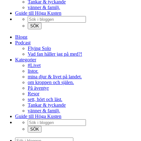
Tankar & tyckande
vänner & familj.
Guide till Höga Kusten
Blogg
Podcast
Flying Solo
Vad fan håller jag på med?!
Kategorier
#Livet
listor.
mina djur & livet på landet.
om kroppen och själen.
På äventyr
Resor
sett, hört och läst.
Tankar & tyckande
vänner & familj.
Guide till Höga Kusten