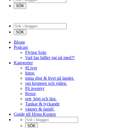
Blogg
Podcast
Flying Solo
Vad fan håller jag på med?!
Kategorier
#Livet
listor.
mina djur & livet på landet.
om kroppen och själen.
På äventyr
Resor
sett, hört och läst.
Tankar & tyckande
vänner & familj.
Guide till Höga Kusten