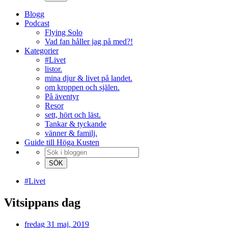
Blogg
Podcast
Flying Solo
Vad fan håller jag på med?!
Kategorier
#Livet
listor.
mina djur & livet på landet.
om kroppen och själen.
På äventyr
Resor
sett, hört och läst.
Tankar & tyckande
vänner & familj.
Guide till Höga Kusten
#Livet
Vitsippans dag
fredag 31 maj, 2019