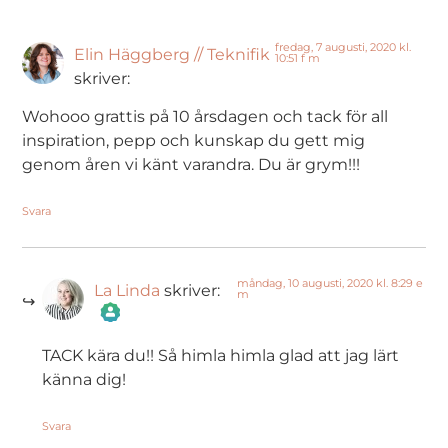
fredag, 7 augusti, 2020 kl.
Elin Häggberg // Teknifik
10:51 f m
skriver:
Wohooo grattis på 10 årsdagen och tack för all
inspiration, pepp och kunskap du gett mig
genom åren vi känt varandra. Du är grym!!!
Svara
måndag, 10 augusti, 2020 kl. 8:29 e
La Linda
skriver:
m
The Real Person Badge!
TACK kära du!! Så himla himla glad att jag lärt
känna dig!
Anti-Spam by CleanTalk
Svara