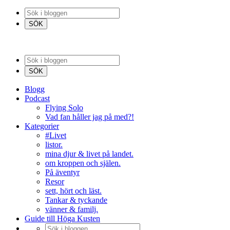
Blogg
Podcast
Flying Solo
Vad fan håller jag på med?!
Kategorier
#Livet
listor.
mina djur & livet på landet.
om kroppen och själen.
På äventyr
Resor
sett, hört och läst.
Tankar & tyckande
vänner & familj.
Guide till Höga Kusten