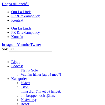
Hoppa till innehåll
Om La Linda
PR & reklampolicy
Kontakt
Om La Linda
PR & reklampolicy
Kontakt
Instagram
Youtube
Twitter
Sök
Blogg
Podcast
Flying Solo
Vad fan håller jag på med?!
Kategorier
#Livet
listor.
mina djur & livet på landet.
om kroppen och själen.
På äventyr
Resor