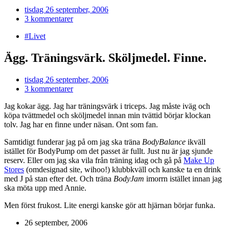
tisdag 26 september, 2006
3 kommentarer
#Livet
Ägg. Träningsvärk. Sköljmedel. Finne.
tisdag 26 september, 2006
3 kommentarer
Jag kokar ägg. Jag har träningsvärk i triceps. Jag måste iväg och
köpa tvättmedel och sköljmedel innan min tvättid börjar klockan
tolv. Jag har en finne under näsan. Ont som fan.
Samtidigt funderar jag på om jag ska träna
BodyBalance
ikväll
istället för BodyPump om det passet är fullt. Just nu är jag sjunde
reserv. Eller om jag ska vila från träning idag och gå på
Make Up
Stores
(omdesignad site, wihoo!) klubbkväll och kanske ta en drink
med J på stan efter det. Och träna
BodyJam
imorrn istället innan jag
ska möta upp med Annie.
Men först frukost. Lite energi kanske gör att hjärnan börjar funka.
26 september, 2006