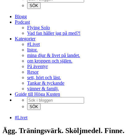
Blogg
Podcast
Flying Solo
Vad fan håller jag på med?!
Kategorier
#Livet
listor.
mina djur & livet på landet.
om kroppen och själen.
På äventyr
Resor
sett, hört och läst.
Tankar & tyckande
vänner & familj.
Guide till Höga Kusten
#Livet
Ägg. Träningsvärk. Sköljmedel. Finne.