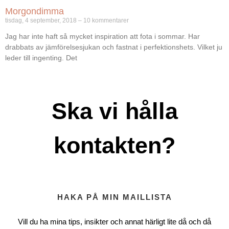
Morgondimma
tisdag, 4 september, 2018
10 kommentarer
Jag har inte haft så mycket inspiration att fota i sommar. Har
drabbats av jämförelsesjukan och fastnat i perfektionshets. Vilket ju
leder till ingenting. Det
Ska vi hålla
kontakten?
HAKA PÅ MIN MAILLISTA
Vill du ha mina tips, insikter och annat härligt lite då och då