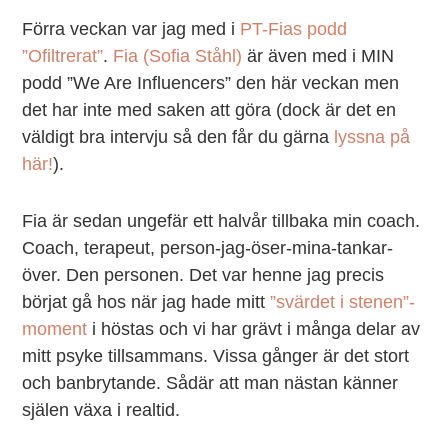
Förra veckan var jag med i
PT-Fias podd
”Ofiltrerat”
.
Fia (Sofia Ståhl)
är även med i MIN
podd ”We Are Influencers” den här veckan men
det har inte med saken att göra (dock är det en
väldigt bra intervju så den får du gärna
lyssna på
här!
).
Fia är sedan ungefär ett halvår tillbaka min coach.
Coach, terapeut, person-jag-öser-mina-tankar-
över. Den personen. Det var henne jag precis
börjat gå hos när jag hade mitt
”svärdet i stenen”-
moment
i höstas och vi har grävt i många delar av
mitt psyke tillsammans. Vissa gånger är det stort
och banbrytande. Sådär att man nästan känner
själen växa i realtid.