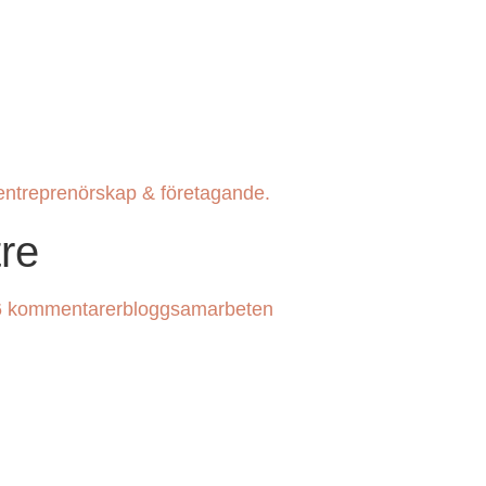
entreprenörskap & företagande.
re
6 kommentarer
bloggsamarbeten