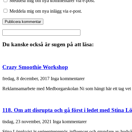
Meddela mig om nya kommentarer via e-post.
Meddela mig om nya inlägg via e-post.
Du kanske också är sugen på att läsa:
Crazy Smoothie Workshop
fredag, 8 december, 2017
Inga kommentarer
Reklamsamarbete med Medborgarskolan Ni som hängt här ett tag vet att j
118. Om att disrupta och gå först i ledet med Stina L
tisdag, 23 november, 2021
Inga kommentarer
Stina Lönnkvist är serieentreprenör, influencer och grundare av hudvå