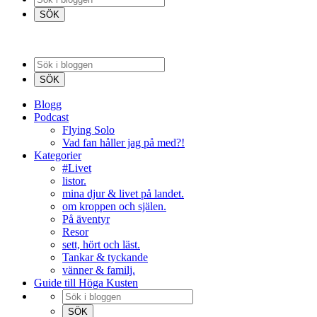
Blogg
Podcast
Flying Solo
Vad fan håller jag på med?!
Kategorier
#Livet
listor.
mina djur & livet på landet.
om kroppen och själen.
På äventyr
Resor
sett, hört och läst.
Tankar & tyckande
vänner & familj.
Guide till Höga Kusten