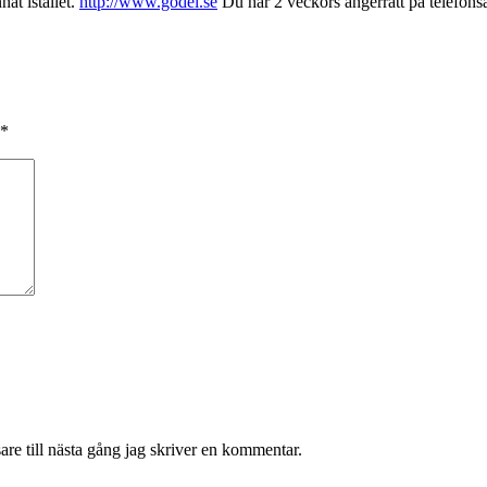
nat istället.
http://www.godel.se
Du har 2 veckors ångerrätt på telefon
*
re till nästa gång jag skriver en kommentar.