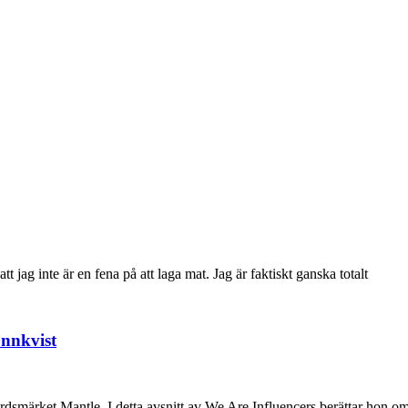
ag inte är en fena på att laga mat. Jag är faktiskt ganska totalt
önnkvist
rdsmärket Mantle. I detta avsnitt av We Are Influencers berättar hon o