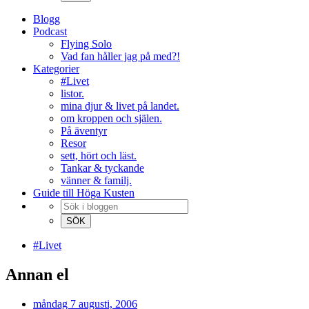
Blogg
Podcast
Flying Solo
Vad fan håller jag på med?!
Kategorier
#Livet
listor.
mina djur & livet på landet.
om kroppen och själen.
På äventyr
Resor
sett, hört och läst.
Tankar & tyckande
vänner & familj.
Guide till Höga Kusten
#Livet
Annan el
måndag 7 augusti, 2006