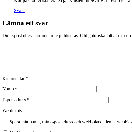
Kör på God el istället. Då går vinsten till SOS Barnbyar elelr an
Svara
Lämna ett svar
Din e-postadress kommer inte publiceras.
Obligatoriska fält är märkta
Kommentar
*
Namn
*
E-postadress
*
Webbplats
Spara mitt namn, min e-postadress och webbplats i denna webbläsa