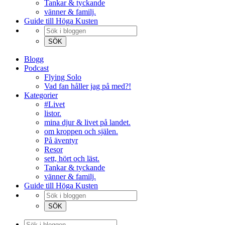
Tankar & tyckande
vänner & familj.
Guide till Höga Kusten
Blogg
Podcast
Flying Solo
Vad fan håller jag på med?!
Kategorier
#Livet
listor.
mina djur & livet på landet.
om kroppen och själen.
På äventyr
Resor
sett, hört och läst.
Tankar & tyckande
vänner & familj.
Guide till Höga Kusten