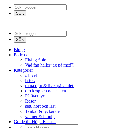
Blogg
Podcast
Flying Solo
Vad fan håller jag på med?!
Kategorier
#Livet
listor.
mina djur & livet på landet.
om kroppen och själen.
På äventyr
Resor
sett, hört och läst.
Tankar & tyckande
vänner & familj.
Guide till Höga Kusten