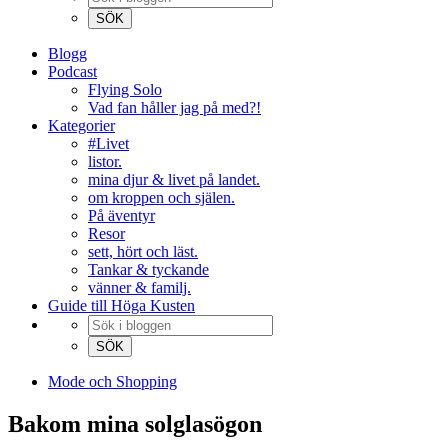
Blogg
Podcast
Flying Solo
Vad fan håller jag på med?!
Kategorier
#Livet
listor.
mina djur & livet på landet.
om kroppen och själen.
På äventyr
Resor
sett, hört och läst.
Tankar & tyckande
vänner & familj.
Guide till Höga Kusten
Mode och Shopping
Bakom mina solglasögon