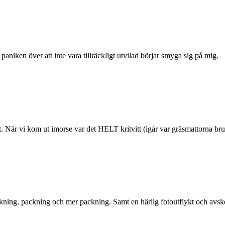
aniken över att inte vara tillräckligt utvilad börjar smyga sig på mig.
et. När vi kom ut imorse var det HELT kritvitt (igår var gräsmattorna br
ackning, packning och mer packning. Samt en härlig fotoutflykt och avsk