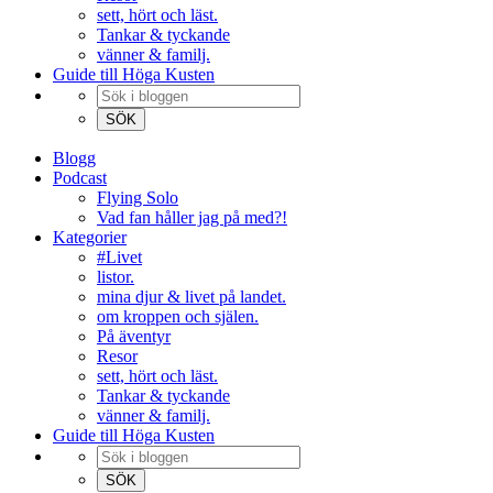
sett, hört och läst.
Tankar & tyckande
vänner & familj.
Guide till Höga Kusten
Blogg
Podcast
Flying Solo
Vad fan håller jag på med?!
Kategorier
#Livet
listor.
mina djur & livet på landet.
om kroppen och själen.
På äventyr
Resor
sett, hört och läst.
Tankar & tyckande
vänner & familj.
Guide till Höga Kusten