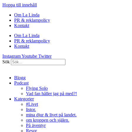
Hoppa till innehåll
Om La Linda
PR & reklampolicy
Kontakt
Om La Linda
PR & reklampolicy
Kontakt
Instagram
Youtube
Twitter
Sök
Blogg
Podcast
Flying Solo
Vad fan håller jag på med?!
Kategorier
#Livet
listor.
mina djur & livet på landet.
om kroppen och själen.
På äventyr
Resor