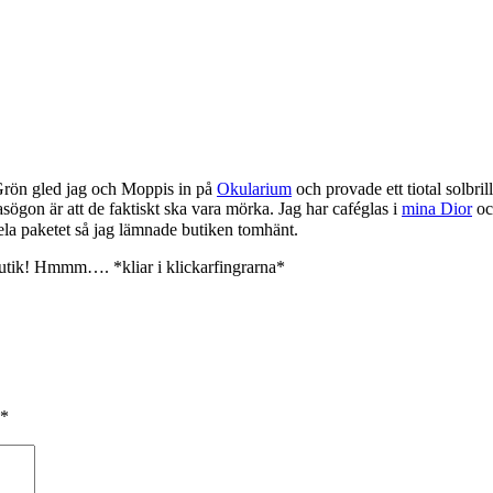
 Grön gled jag och Moppis in på
Okularium
och provade ett tiotal solbril
sögon är att de faktiskt ska vara mörka. Jag har caféglas i
mina Dior
och
ela paketet så jag lämnade butiken tomhänt.
utik! Hmmm…. *kliar i klickarfingrarna*
*