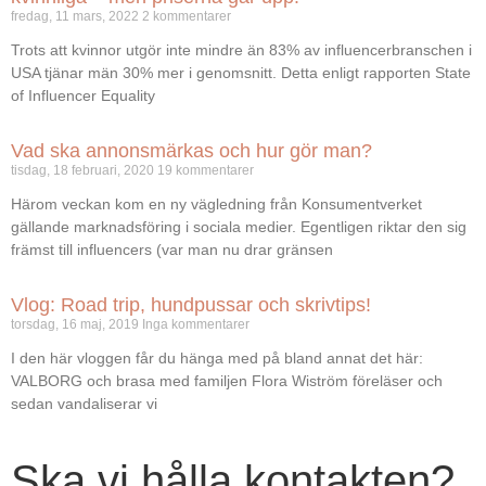
fredag, 11 mars, 2022
2 kommentarer
Trots att kvinnor utgör inte mindre än 83% av influencerbranschen i
USA tjänar män 30% mer i genomsnitt. Detta enligt rapporten State
of Influencer Equality
Vad ska annonsmärkas och hur gör man?
tisdag, 18 februari, 2020
19 kommentarer
Härom veckan kom en ny vägledning från Konsumentverket
gällande marknadsföring i sociala medier. Egentligen riktar den sig
främst till influencers (var man nu drar gränsen
Vlog: Road trip, hundpussar och skrivtips!
torsdag, 16 maj, 2019
Inga kommentarer
I den här vloggen får du hänga med på bland annat det här:
VALBORG och brasa med familjen Flora Wiström föreläser och
sedan vandaliserar vi
Ska vi hålla kontakten?