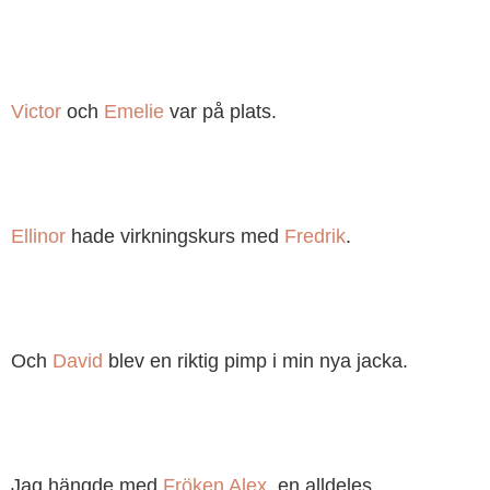
Victor
och
Emelie
var på plats.
Ellinor
hade virkningskurs med
Fredrik
.
Och
David
blev en riktig pimp i min nya jacka.
Jag hängde med
Fröken Alex
, en alldeles