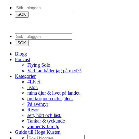
Blogg
Podcast
Flying Solo
Vad fan håller jag på med?!
Kategorier
#Livet
listor.
mina djur & livet på landet.
om kroppen och själen.
På äventyr
Resor
sett, hört och läst.
Tankar & tyckande
vänner & familj.
Guide till Höga Kusten