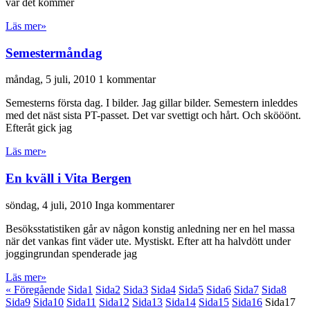
var det kommer
Läs mer»
Semestermåndag
måndag, 5 juli, 2010
1 kommentar
Semesterns första dag. I bilder. Jag gillar bilder. Semestern inleddes
med det näst sista PT-passet. Det var svettigt och hårt. Och skööönt.
Efteråt gick jag
Läs mer»
En kväll i Vita Bergen
söndag, 4 juli, 2010
Inga kommentarer
Besöksstatistiken går av någon konstig anledning ner en hel massa
när det vankas fint väder ute. Mystiskt. Efter att ha halvdött under
joggingrundan spenderade jag
Läs mer»
« Föregående
Sida
1
Sida
2
Sida
3
Sida
4
Sida
5
Sida
6
Sida
7
Sida
8
Sida
9
Sida
10
Sida
11
Sida
12
Sida
13
Sida
14
Sida
15
Sida
16
Sida
17