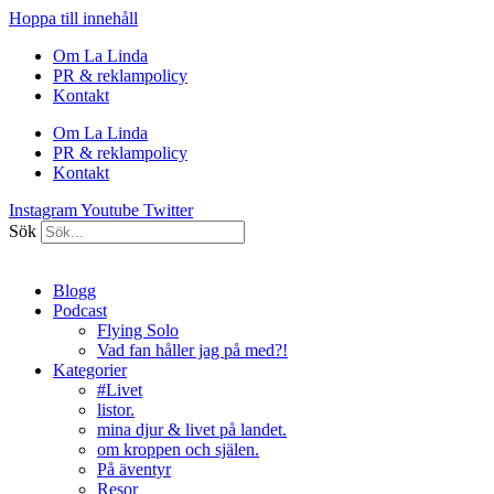
Hoppa till innehåll
Om La Linda
PR & reklampolicy
Kontakt
Om La Linda
PR & reklampolicy
Kontakt
Instagram
Youtube
Twitter
Sök
Blogg
Podcast
Flying Solo
Vad fan håller jag på med?!
Kategorier
#Livet
listor.
mina djur & livet på landet.
om kroppen och själen.
På äventyr
Resor