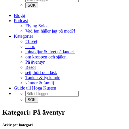
Blogg
Podcast
Flying Solo
Vad fan håller jag på med?!
Kategorier
#Livet
listor.
mina djur & livet på landet.
om kroppen och själen.
På äventyr
Resor
sett, hört och läst.
Tankar & tyckande
vänner & familj.
Guide till Höga Kusten
Kategori: På äventyr
Arkiv per kategori