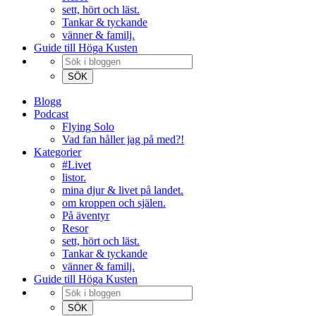
sett, hört och läst.
Tankar & tyckande
vänner & familj.
Guide till Höga Kusten
Blogg
Podcast
Flying Solo
Vad fan håller jag på med?!
Kategorier
#Livet
listor.
mina djur & livet på landet.
om kroppen och själen.
På äventyr
Resor
sett, hört och läst.
Tankar & tyckande
vänner & familj.
Guide till Höga Kusten