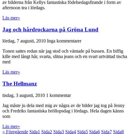
av bilderna från Kellys fantastiska födelsedagsfirande i form av
afternoon tea i lördags.
Läs mer»
Jag och hårdrockarna på Gröna Lund
lördag, 7 augusti, 2010
Inga kommentarer
Tonen sattes redan när jag stod och väntade på bussen. En biffig
kille med långt hår, svarta, slitna jeans och en svart urtvättad tischa
med
Läs mer»
The Hellmanz
tisdag, 3 augusti, 2010
1 kommentar
Jag måste ju dela med mig av några av de bilder jag tog på Jenny
och Fredriks fantastiska bröllopsdag i lördags. Hela dagen känns
som
Läs mer»
« Föregående
Sida
1
Sida
2
Sida
3
Sida
4
Sida
5
Sida
6
Sida
7
Sida
8