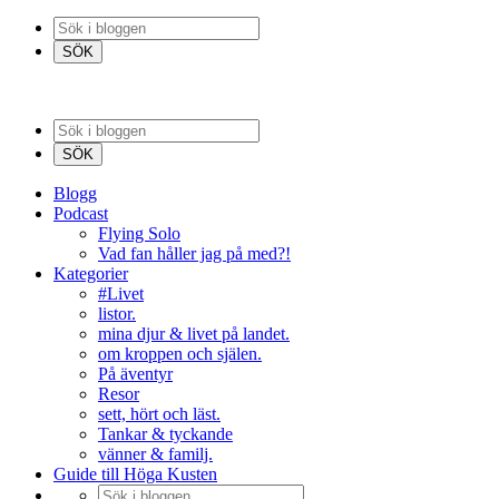
Blogg
Podcast
Flying Solo
Vad fan håller jag på med?!
Kategorier
#Livet
listor.
mina djur & livet på landet.
om kroppen och själen.
På äventyr
Resor
sett, hört och läst.
Tankar & tyckande
vänner & familj.
Guide till Höga Kusten