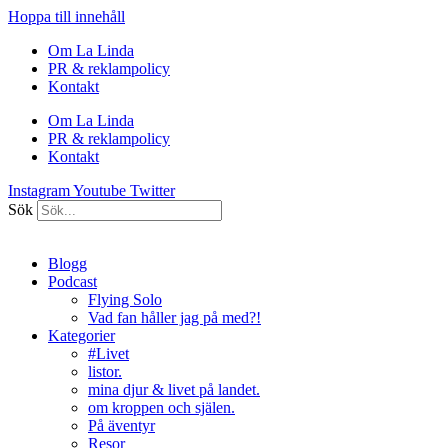
Hoppa till innehåll
Om La Linda
PR & reklampolicy
Kontakt
Om La Linda
PR & reklampolicy
Kontakt
Instagram
Youtube
Twitter
Sök
Blogg
Podcast
Flying Solo
Vad fan håller jag på med?!
Kategorier
#Livet
listor.
mina djur & livet på landet.
om kroppen och själen.
På äventyr
Resor