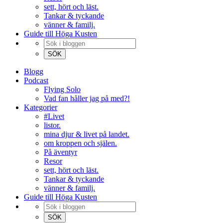
sett, hört och läst.
Tankar & tyckande
vänner & familj.
Guide till Höga Kusten
Blogg
Podcast
Flying Solo
Vad fan håller jag på med?!
Kategorier
#Livet
listor.
mina djur & livet på landet.
om kroppen och själen.
På äventyr
Resor
sett, hört och läst.
Tankar & tyckande
vänner & familj.
Guide till Höga Kusten