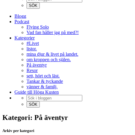
Blogg
Podcast
Flying Solo
Vad fan håller jag på med?!
Kategorier
#Livet
listor.
mina djur & livet på landet.
om kroppen och själen.
På äventyr
Resor
sett, hört och läst.
Tankar & tyckande
vänner & familj.
Guide till Höga Kusten
Kategori: På äventyr
Arkiv per kategori