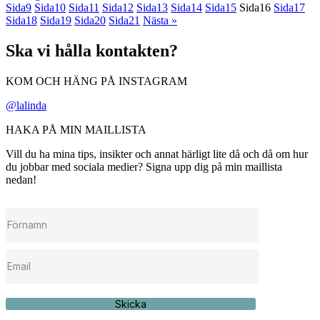
Sida
9
Sida
10
Sida
11
Sida
12
Sida
13
Sida
14
Sida
15
Sida
16
Sida
17
Sida
18
Sida
19
Sida
20
Sida
21
Nästa »
Ska vi hålla kontakten?
KOM OCH HÄNG PÅ INSTAGRAM
@lalinda
HAKA PÅ MIN MAILLISTA
Vill du ha mina tips, insikter och annat härligt lite då och då om hur
du jobbar med sociala medier? Signa upp dig på min maillista
nedan!
Skicka