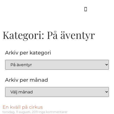
GUIDE TILL HÖGA KUSTEN
Kategori: På äventyr
Arkiv per kategori
Arkiv per månad
En kväll på cirkus
torsdag, 11 augusti, 2011
Inga kommentarer