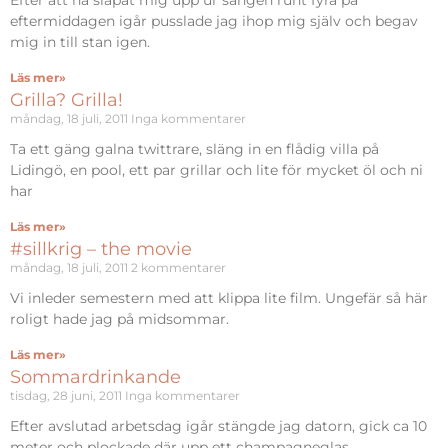
Efter att ha släpat mig upp ur sängen runt fyra på
eftermiddagen igår pusslade jag ihop mig själv och begav
mig in till stan igen.
Läs mer»
Grilla? Grilla!
måndag, 18 juli, 2011
Inga kommentarer
Ta ett gäng galna twittrare, släng in en flådig villa på
Lidingö, en pool, ett par grillar och lite för mycket öl och ni
har
Läs mer»
#sillkrig – the movie
måndag, 18 juli, 2011
2 kommentarer
Vi inleder semestern med att klippa lite film. Ungefär så här
roligt hade jag på midsommar.
Läs mer»
Sommardrinkande
tisdag, 28 juni, 2011
Inga kommentarer
Efter avslutad arbetsdag igår stängde jag datorn, gick ca 10
meter och plockade där upp ett champagneglas.