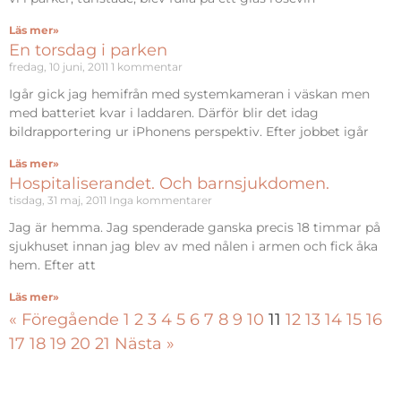
Läs mer»
En torsdag i parken
fredag, 10 juni, 2011
1 kommentar
Igår gick jag hemifrån med systemkameran i väskan men
med batteriet kvar i laddaren. Därför blir det idag
bildrapportering ur iPhonens perspektiv. Efter jobbet igår
Läs mer»
Hospitaliserandet. Och barnsjukdomen.
tisdag, 31 maj, 2011
Inga kommentarer
Jag är hemma. Jag spenderade ganska precis 18 timmar på
sjukhuset innan jag blev av med nålen i armen och fick åka
hem. Efter att
Läs mer»
« Föregående
1
2
3
4
5
6
7
8
9
10
11
12
13
14
15
16
17
18
19
20
21
Nästa »