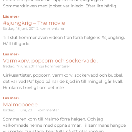
Sommardrinken med jobbet var inledd. Efter lite härlig
Läs mer»
#sjungkrig – The movie
lördag, 18 juni, 2011
2 kommentarer
Till slut kommer även videon från förra helgens #sjungkrig.
Håll till godo.
Läs mer»
Varmkorv, popcorn och sockervadd.
fredag, 17 juni, 2011
Inga kommentarer
Cirkusartister, popcorn, varmkorv, sockervadd och bubbel,
det var vad Paf bjöd på när de bjöd in till mingel igår kväll.
Himlarns trevligt om det inte
Läs mer»
Malmoooeee
lördag, 11 juni, 2011
1 kommentar
Sommaren kom till Malmö förra helgen. Och jag
välkomnade henne med öppna armar. Tillsammans hängde
vi i parker, turistade, blev fulla på ett glas rosévin