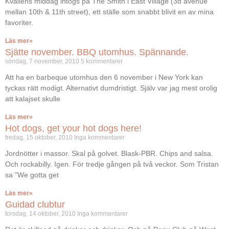
Kvällens middag intogs på The Smith i East Village (3d avenue
mellan 10th & 11th street), ett ställe som snabbt blivit en av mina
favoriter.
Läs mer»
Sjätte november. BBQ utomhus. Spännande.
söndag, 7 november, 2010
5 kommentarer
Att ha en barbeque utomhus den 6 november i New York kan
tyckas rätt modigt. Alternativt dumdristigt. Själv var jag mest orolig
att kalajset skulle
Läs mer»
Hot dogs, get your hot dogs here!
fredag, 15 oktober, 2010
Inga kommentarer
Jordnötter i massor. Skal på golvet. Blask-PBR. Chips and salsa.
Och rockabilly. Igen. För tredje gången på två veckor. Som Tristan
sa ”We gotta get
Läs mer»
Guidad clubtur
torsdag, 14 oktober, 2010
Inga kommentarer