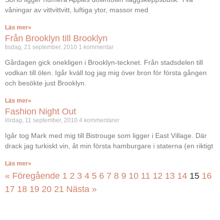
våningar av vittvittvitt, luftiga ytor, massor med
Läs mer»
Från Brooklyn till Brooklyn
tisdag, 21 september, 2010
1 kommentar
Gårdagen gick onekligen i Brooklyn-tecknet. Från stadsdelen till
vodkan till ölen. Igår kväll tog jag mig över bron för första gången
och besökte just Brooklyn.
Läs mer»
Fashion Night Out
lördag, 11 september, 2010
4 kommentarer
Igår tog Mark med mig till Bistrouge som ligger i East Village. Där
drack jag turkiskt vin, åt min första hamburgare i staterna (en riktigt
Läs mer»
« Föregående
1
2
3
4
5
6
7
8
9
10
11
12
13
14
15
16
17
18
19
20
21
Nästa »