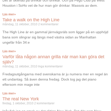
Det är skillnad på drinkar och drinkar. Och på Pegu Club på West
Houston i SoHo vet de hur man gör drinkar. Massvis av dem.
Läs mer»
Take a walk on the High Line
måndag, 11 oktober, 2010
2 kommentarer
The High Line är en gammal järnvägsräls som ligger på en upphöjd
bana som slingrar sig längs med västra sidan av Manhattan
ungefär från 34:e
Läs mer»
Varför låta någon annan grilla när man kan göra det
själv?
måndag, 11 oktober, 2010
Inga kommentarer
Fredagsutgångarna med svenskarna är ju numera mer en regel än
ett undantag. Så även denna fredag. Dock tog jag det piano
eftersom min mage inte
Läs mer»
The real New York
fredag, 1 oktober, 2010
2 kommentarer