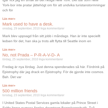
Igår fick jag en smak av det riktiga New York. Det där som New
York-bor inte pratar jättehögt om för att undvika turistanstormningar
och för
Läs mer»
Mark used to have a desk.
onsdag, 29 september, 2010
Inga kommentarer
Mark blev uppsagd från sitt jobb i måndags. Han är inte speciellt
ledsen för det, han ska ju trots allt flytta till Seattle inom en
Läs mer»
No, not Prada – P-R-A-V-D- A
lördag, 25 september, 2010
Inga kommentarer
Fredag är nya lördag. Just denna spenderades så här. Fördrink på
Epistrophy där jag drack en Epistrophy. För de gjorde inte cosmos.
Bah. Det var
Läs mer»
500 million friends
torsdag, 23 september, 2010
Inga kommentarer
I United States Postal Services gamla lokaler på Prince Street i
SoHo ligger numera Apples downtown flaggskeppsbutik. Två