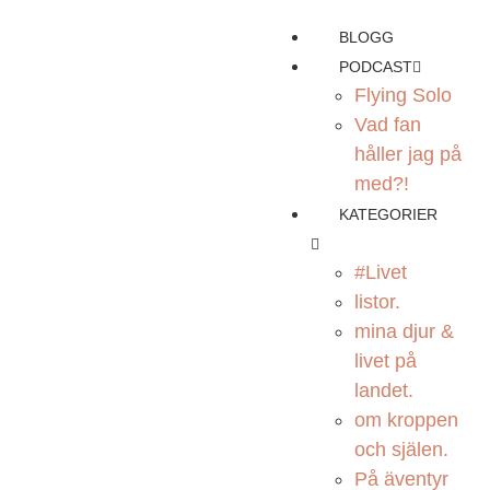
BLOGG
PODCAST
Flying Solo
Vad fan
håller jag på
med?!
KATEGORIER
#Livet
listor.
mina djur &
livet på
landet.
om kroppen
och själen.
På äventyr