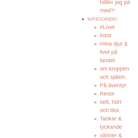
håller jag på
med?!
KATEGORIER
#Livet
listor.
mina djur &
livet på
landet.
om kroppen
och själen.
På äventyr
Resor
sett, hört
och läst.
Tankar &
tyckande
vänner &