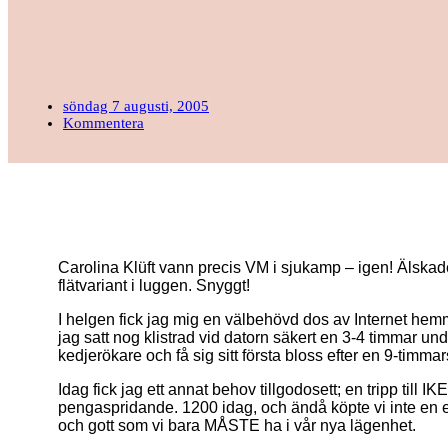
söndag 7 augusti, 2005
Kommentera
Carolina Klüft vann precis VM i sjukamp – igen! Älska
flätvariant i luggen. Snyggt!
I helgen fick jag mig en välbehövd dos av Internet hemm
jag satt nog klistrad vid datorn säkert en 3-4 timmar u
kedjerökare och få sig sitt första bloss efter en 9-timmar
Idag fick jag ett annat behov tillgodosett; en tripp till
pengaspridande. 1200 idag, och ändå köpte vi inte en 
och gott som vi bara MÅSTE ha i vår nya lägenhet.