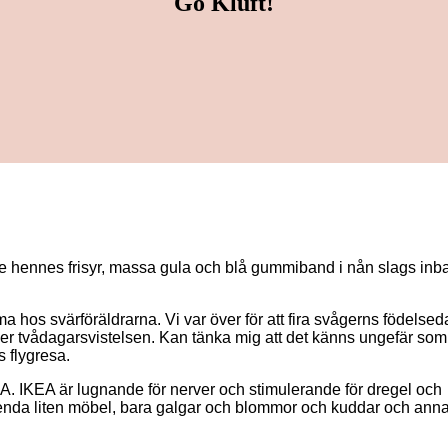
Go Klüft!
de hennes frisyr, massa gula och blå gummiband i nån slags inb
a hos svärföräldrarna. Vi var över för att fira svågerns födelse
nder tvådagarsvistelsen. Kan tänka mig att det känns ungefär som 
s flygresa.
 IKEA. IKEA är lugnande för nerver och stimulerande för dregel och
enda liten möbel, bara galgar och blommor och kuddar och anna