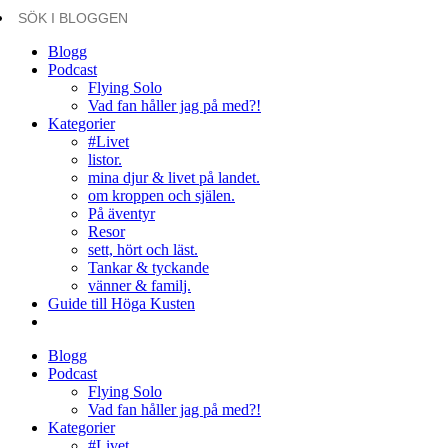
Blogg
Podcast
Flying Solo
Vad fan håller jag på med?!
Kategorier
#Livet
listor.
mina djur & livet på landet.
om kroppen och själen.
På äventyr
Resor
sett, hört och läst.
Tankar & tyckande
vänner & familj.
Guide till Höga Kusten
Blogg
Podcast
Flying Solo
Vad fan håller jag på med?!
Kategorier
#Livet