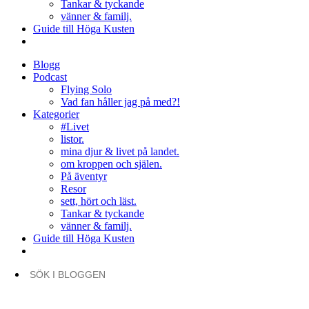
Tankar & tyckande
vänner & familj.
Guide till Höga Kusten
Blogg
Podcast
Flying Solo
Vad fan håller jag på med?!
Kategorier
#Livet
listor.
mina djur & livet på landet.
om kroppen och själen.
På äventyr
Resor
sett, hört och läst.
Tankar & tyckande
vänner & familj.
Guide till Höga Kusten