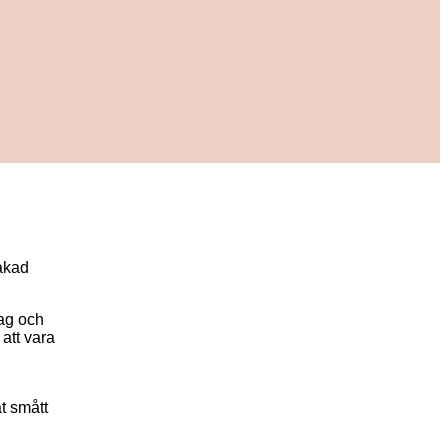
akad
dag och
att vara
t smått