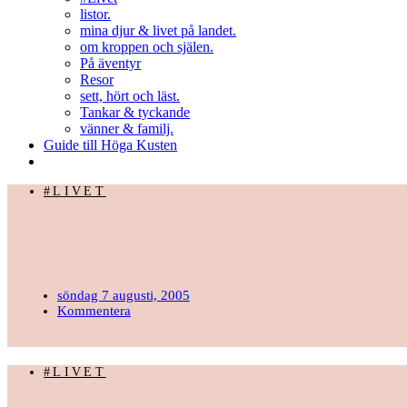
listor.
mina djur & livet på landet.
om kroppen och själen.
På äventyr
Resor
sett, hört och läst.
Tankar & tyckande
vänner & familj.
Guide till Höga Kusten
#LIVET
söndag 7 augusti, 2005
Kommentera
#LIVET