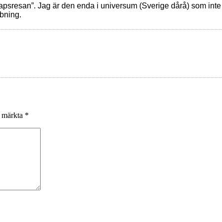
apsresan”. Jag är den enda i universum (Sverige dårå) som inte 
bning.
r märkta
*