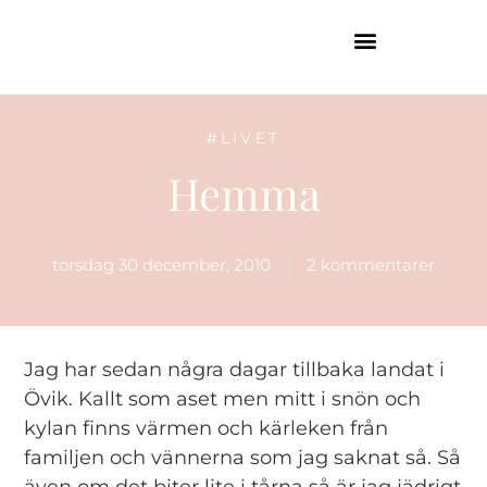
GUIDE TILL HÖGA KUSTEN
#LIVET
Hemma
torsdag 30 december, 2010
2 kommentarer
Jag har sedan några dagar tillbaka landat i
Övik. Kallt som aset men mitt i snön och
kylan finns värmen och kärleken från
familjen och vännerna som jag saknat så. Så
även om det biter lite i tårna så är jag jädrigt