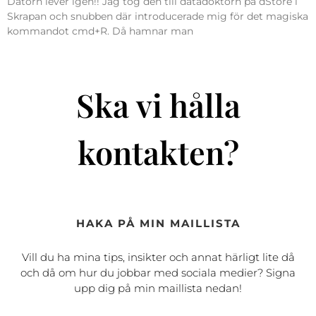
Datorn lever igen!! Jag tog den till datadoktorn på dStore i
Skrapan och snubben där introducerade mig för det magiska
kommandot cmd+R. Då hamnar man
Ska vi hålla
kontakten?
HAKA PÅ MIN MAILLISTA
Vill du ha mina tips, insikter och annat härligt lite då
och då om hur du jobbar med sociala medier? Signa
upp dig på min maillista nedan!