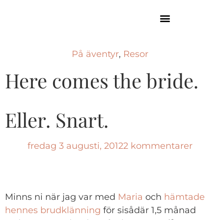
GUIDE TILL HÖGA KUSTEN
På äventyr
,
Resor
Here comes the bride.
Eller. Snart.
fredag 3 augusti, 2012
2 kommentarer
Minns ni när jag var med
Maria
och
hämtade
hennes brudklänning
för sisådär 1,5 månad