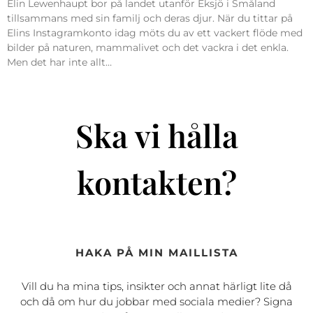
Elin Lewenhaupt bor på landet utanför Eksjö i Småland
tillsammans med sin familj och deras djur. När du tittar på
Elins Instagramkonto idag möts du av ett vackert flöde med
bilder på naturen, mammalivet och det vackra i det enkla.
Men det har inte allt…
Ska vi hålla
kontakten?
HAKA PÅ MIN MAILLISTA
Vill du ha mina tips, insikter och annat härligt lite då
och då om hur du jobbar med sociala medier? Signa