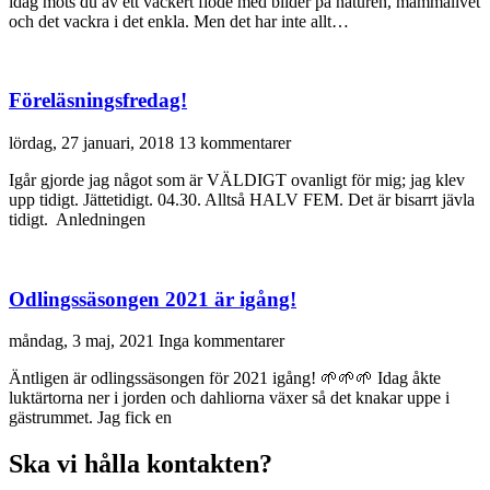
idag möts du av ett vackert flöde med bilder på naturen, mammalivet
och det vackra i det enkla. Men det har inte allt…
Föreläsningsfredag!
lördag, 27 januari, 2018
13 kommentarer
Igår gjorde jag något som är VÄLDIGT ovanligt för mig; jag klev
upp tidigt. Jättetidigt. 04.30. Alltså HALV FEM. Det är bisarrt jävla
tidigt. Anledningen
Odlingssäsongen 2021 är igång!
måndag, 3 maj, 2021
Inga kommentarer
Äntligen är odlingssäsongen för 2021 igång! 🌱🌱🌱 Idag åkte
luktärtorna ner i jorden och dahliorna växer så det knakar uppe i
gästrummet. Jag fick en
Ska vi hålla kontakten?