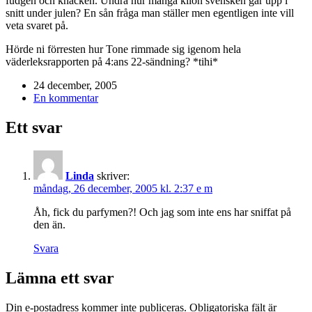
fudgen och knäcken. Undra hur många kilon svensken går upp i
snitt under julen? En sån fråga man ställer men egentligen inte vill
veta svaret på.
Hörde ni förresten hur Tone rimmade sig igenom hela
väderleksrapporten på 4:ans 22-sändning? *tihi*
24 december, 2005
En kommentar
Ett svar
Linda
skriver:
måndag, 26 december, 2005 kl. 2:37 e m
Åh, fick du parfymen?! Och jag som inte ens har sniffat på
den än.
Svara
Lämna ett svar
Din e-postadress kommer inte publiceras.
Obligatoriska fält är