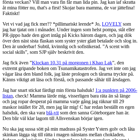
första veckan? Vill man vara fin får man lida pin. Jag kan iaf skratta
åt mina fötter nu, that's a first! Skojar bara mamma, de var jättefina!
Faktiskt!
Vet vi vad jag fick mer?? *pillimariskt leende* Jo,
LOVELY
som
jag har tjatat om i månader. Under ingen som helst pompa, ståt eller
PR-jippo hade den gjort intåg på Kicks härom dagen, och jag dök
över den näst sista flaskan som syster yster glatt betalade och slog in.
Den är underbar! Subtil, kvinnlig och sofistikerad. ”A scent with
social skills”, som SJP själv beskrivit den.
Jag fick även ”
Klockan 10.31 på morgonen i Khao Lak
”, den
extremt gripande boken om Tsunamikatastrofen. Jag vet inte om jag
vågar läsa den bland folk, jag läste prologen och tårarna tryckte på.
Känns viktigt att läsa och förstå, och passande såhär till årsdagen.
Jag har snart stickat färdigt min första halsduk!
1:a punkten på 2006-
listan
, check! Mamma lärde mig, visserligen bara räta än så länge
och jag ropar desperat på mamma varje gång jag räknar till 29
maskor istället för 28, men jag lär mig! C har redan beställt en egen
halsduk, den ska vara
blå-vit
som den sanna Göteborgare han är.
Den blir väl klar lagom till Allsvenskan börjar igen.
Nu ska jag sussa sött på min madrass på Syster Ysters golv och låta
skinkan lägga sig till rätta i magen nånstans mellan chokladen,