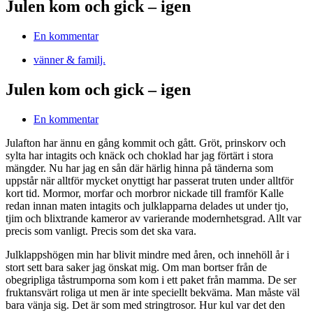
Julen kom och gick – igen
En kommentar
vänner & familj.
Julen kom och gick – igen
En kommentar
Julafton har ännu en gång kommit och gått. Gröt, prinskorv och
sylta har intagits och knäck och choklad har jag förtärt i stora
mängder. Nu har jag en sån där härlig hinna på tänderna som
uppstår när alltför mycket onyttigt har passerat truten under alltför
kort tid. Mormor, morfar och morbror nickade till framför Kalle
redan innan maten intagits och julklapparna delades ut under tjo,
tjim och blixtrande kameror av varierande modernhetsgrad. Allt var
precis som vanligt. Precis som det ska vara.
Julklappshögen min har blivit mindre med åren, och innehöll år i
stort sett bara saker jag önskat mig. Om man bortser från de
obegripliga tåstrumporna som kom i ett paket från mamma. De ser
fruktansvärt roliga ut men är inte speciellt bekväma. Man måste väl
bara vänja sig. Det är som med stringtrosor. Hur kul var det den