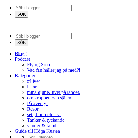
Blogg
Podcast
Flying Solo
Vad fan håller jag på med?!
Kategorier
#Livet
listor.
mina djur & livet på landet.
om kroppen och själen.
På äventyr
Resor
sett, hört och läst.
Tankar & tyckande
vänner & familj.
Guide till Höga Kusten