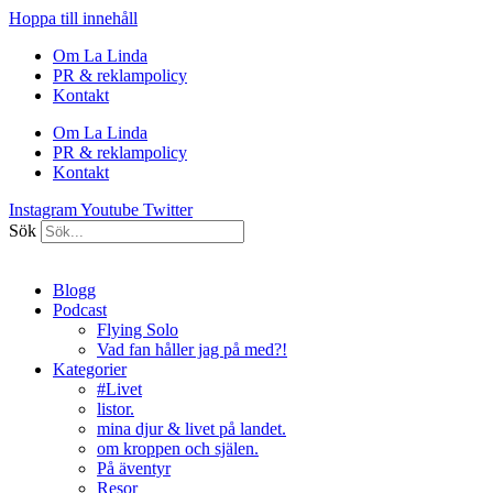
Hoppa till innehåll
Om La Linda
PR & reklampolicy
Kontakt
Om La Linda
PR & reklampolicy
Kontakt
Instagram
Youtube
Twitter
Sök
Blogg
Podcast
Flying Solo
Vad fan håller jag på med?!
Kategorier
#Livet
listor.
mina djur & livet på landet.
om kroppen och själen.
På äventyr
Resor