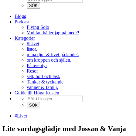
Blogg
Podcast
Flying Solo
Vad fan håller jag på med?!
Kategorier
#Livet
listor.
mina djur & livet på landet.
om kroppen och själen.
På äventyr
Resor
sett, hört och läst.
Tankar & tyckande
vänner & familj.
Guide till Höga Kusten
#Livet
Lite vardagsglädje med Jossan & Vanja