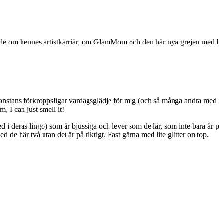
ade om hennes artistkarriär, om GlamMom och den här nya grejen med bl
 någonstans förkroppsligar vardagsglädje för mig (och så många andra me
 I can just smell it!
med i deras lingo) som är bjussiga och lever som de lär, som inte bara ä
de här två utan det är på riktigt. Fast gärna med lite glitter on top.