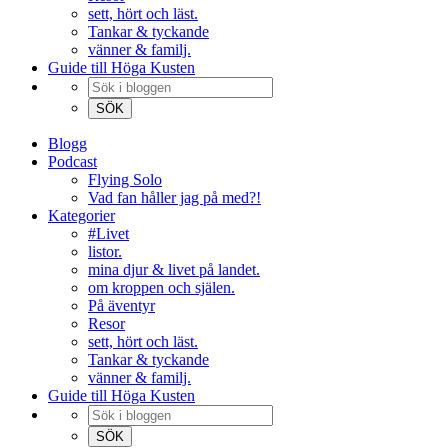
sett, hört och läst.
Tankar & tyckande
vänner & familj.
Guide till Höga Kusten
Blogg
Podcast
Flying Solo
Vad fan håller jag på med?!
Kategorier
#Livet
listor.
mina djur & livet på landet.
om kroppen och själen.
På äventyr
Resor
sett, hört och läst.
Tankar & tyckande
vänner & familj.
Guide till Höga Kusten