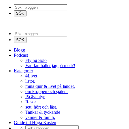
Blogg
Podcast
Flying Solo
Vad fan håller jag på med?!
Kategorier
#Livet
listor.
mina djur & livet på landet.
om kroppen och själen.
På äventyr
Resor
sett, hört och läst.
Tankar & tyckande
vänner & familj.
Guide till Höga Kusten