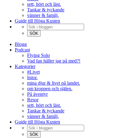
sett, hört och läst.
Tankar & tyckande
vänner & familj.
Guide till Höga Kusten
Blogg
Podcast
Flying Solo
Vad fan håller jag på med?!
Kategorier
#Livet
listor.
mina djur & livet på landet.
om kroppen och själen.
På äventyr
Resor
sett, hört och läst.
Tankar & tyckande
vänner & familj.
Guide till Höga Kusten