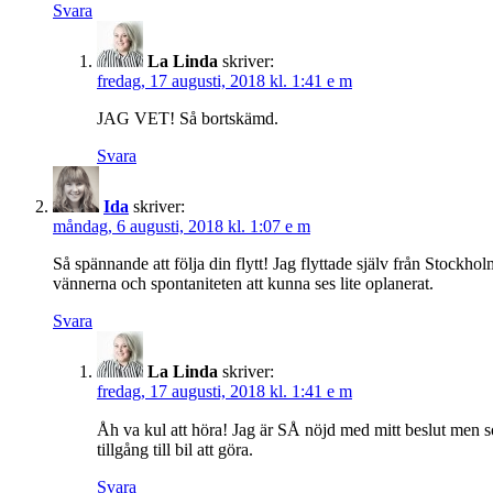
Svara
La Linda
skriver:
fredag, 17 augusti, 2018 kl. 1:41 e m
JAG VET! Så bortskämd.
Svara
Ida
skriver:
måndag, 6 augusti, 2018 kl. 1:07 e m
Så spännande att följa din flytt! Jag flyttade själv från Stockho
vännerna och spontaniteten att kunna ses lite oplanerat.
Svara
La Linda
skriver:
fredag, 17 augusti, 2018 kl. 1:41 e m
Åh va kul att höra! Jag är SÅ nöjd med mitt beslut men s
tillgång till bil att göra.
Svara