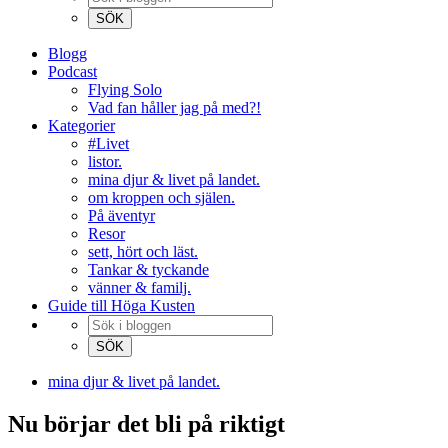
Blogg
Podcast
Flying Solo
Vad fan håller jag på med?!
Kategorier
#Livet
listor.
mina djur & livet på landet.
om kroppen och själen.
På äventyr
Resor
sett, hört och läst.
Tankar & tyckande
vänner & familj.
Guide till Höga Kusten
mina djur & livet på landet.
Nu börjar det bli på riktigt