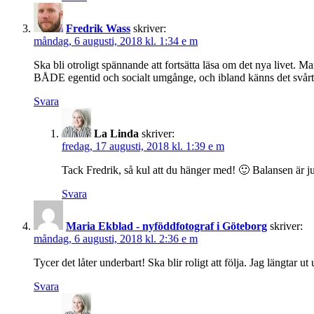
Fredrik Wass
skriver:
måndag, 6 augusti, 2018 kl. 1:34 e m
Ska bli otroligt spännande att fortsätta läsa om det nya livet. Man
BÅDE egentid och socialt umgånge, och ibland känns det svårt a
Svara
La Linda
skriver:
fredag, 17 augusti, 2018 kl. 1:39 e m
Tack Fredrik, så kul att du hänger med! 🙂 Balansen är ju 
Svara
Maria Ekblad - nyföddfotograf i Göteborg
skriver:
måndag, 6 augusti, 2018 kl. 2:36 e m
Tycer det låter underbart! Ska blir roligt att följa. Jag längtar 
Svara