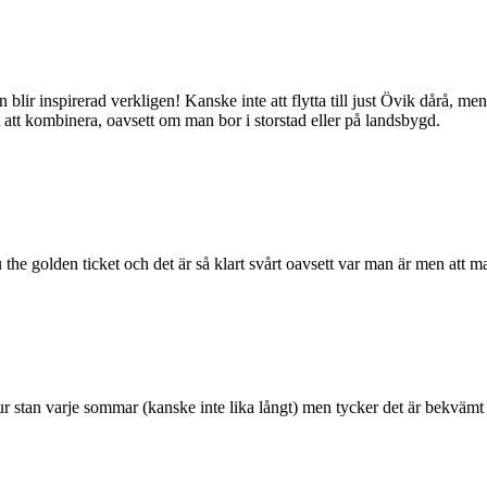
 blir inspirerad verkligen! Kanske inte att flytta till just Övik dårå, men
tt kombinera, oavsett om man bor i storstad eller på landsbygd.
the golden ticket och det är så klart svårt oavsett var man är men att max
ut ur stan varje sommar (kanske inte lika långt) men tycker det är bekvämt