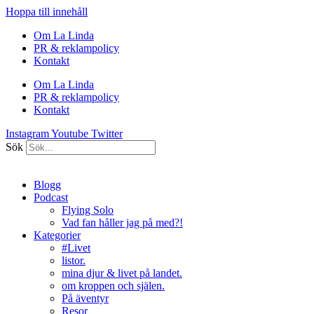
Hoppa till innehåll
Om La Linda
PR & reklampolicy
Kontakt
Om La Linda
PR & reklampolicy
Kontakt
Instagram
Youtube
Twitter
Sök
Blogg
Podcast
Flying Solo
Vad fan håller jag på med?!
Kategorier
#Livet
listor.
mina djur & livet på landet.
om kroppen och själen.
På äventyr
Resor