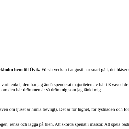
ckholm hem till Övik.
Första veckan i augusti har snart gått, det blåser
 ju varit enkel, den har jag ändå spenderat majoriteten av här i Kvaved 
sig om den här drömmen är så drömmig som jag tänkt mig.
 (även om ljuset är himla trevligt). Det är för lugnet, för tystnaden och 
en, rensa och lägga på filen. Att skörda spenat i massor. Att spela badm