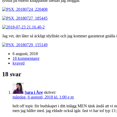
lyssna på eldens knäppande medan jag bloggar.
Jag vet, det låter så äckligt idylliskt och jag kommer garanterat gnäl
6 augusti, 2018
18 kommentarer
kvaved
18 svar
Sara i Åre
skriver:
måndag, 6 augusti, 2018 kl. 1:00 e m
helt off topic för budskapet i ditt inlägg MEN tänk ändå att v
men jag håller med. jag eldade också igår. fast vi har iof typ 1