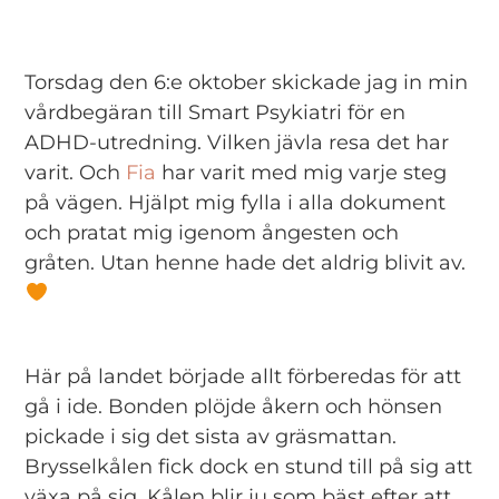
Torsdag den 6:e oktober skickade jag in min
vårdbegäran till Smart Psykiatri för en
ADHD-utredning. Vilken jävla resa det har
varit. Och
Fia
har varit med mig varje steg
på vägen. Hjälpt mig fylla i alla dokument
och pratat mig igenom ångesten och
gråten. Utan henne hade det aldrig blivit av.
Här på landet började allt förberedas för att
gå i ide. Bonden plöjde åkern och hönsen
pickade i sig det sista av gräsmattan.
Brysselkålen fick dock en stund till på sig att
växa på sig. Kålen blir ju som bäst efter att