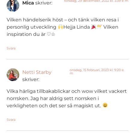
torsdag, 29 december, 2022 kl. 3:39 e m
Mica
skriver:
Vilken händelserik höst – och tänk vilken resa i
personlig utveckling
Hejja Linda
Vilken
inspiration du är ♡☆
Svara
onsdag, 15 februari, 2023 kl. 9:20 e
Netti Starby
m
skriver:
Vilka härliga tillbakablickar och wow vilket vackert
norrsken. Jag har aldrig sett norrsken i
verkligheten och det ser så magiskt ut.
Svara