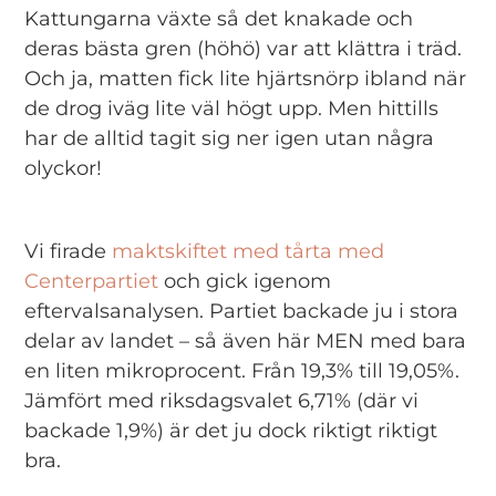
Kattungarna växte så det knakade och
deras bästa gren (höhö) var att klättra i träd.
Och ja, matten fick lite hjärtsnörp ibland när
de drog iväg lite väl högt upp. Men hittills
har de alltid tagit sig ner igen utan några
olyckor!
Vi firade
maktskiftet med tårta med
Centerpartiet
och gick igenom
eftervalsanalysen. Partiet backade ju i stora
delar av landet – så även här MEN med bara
en liten mikroprocent. Från 19,3% till 19,05%.
Jämfört med riksdagsvalet 6,71% (där vi
backade 1,9%) är det ju dock riktigt riktigt
bra.