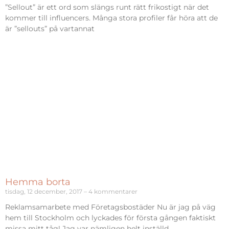
”Sellout” är ett ord som slängs runt rätt frikostigt när det
kommer till influencers. Många stora profiler får höra att de
är ”sellouts” på vartannat
Hemma borta
tisdag, 12 december, 2017
4 kommentarer
Reklamsamarbete med Företagsbostäder Nu är jag på väg
hem till Stockholm och lyckades för första gången faktiskt
missa mitt tåg! Jag var nämligen helt inställd