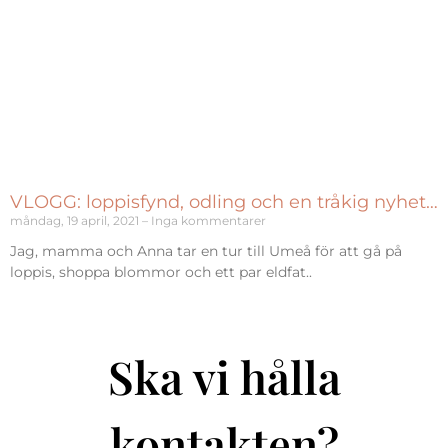
VLOGG: loppisfynd, odling och en tråkig nyhet…
måndag, 19 april, 2021
Inga kommentarer
Jag, mamma och Anna tar en tur till Umeå för att gå på
loppis, shoppa blommor och ett par eldfat..
Ska vi hålla
kontakten?