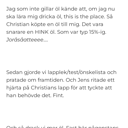
Jag som inte gillar öl kände att, om jag nu
ska lära mig dricka öl, this is the place. Så
Christian köpte en öl till mig. Det vara
snarare en HINK öl. Som var typ 15%-ig.
Joråsåatteeee
….
Sedan gjorde vi lapplek/test/önskelista och
pratade om framtiden. Och Jens ritade ett
hjärta på Christians lapp för att tyckte att
han behövde det. Fint.
Och så drack vi mer öl. Fast här någonstans