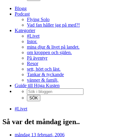
Blogg
Podcast
Flying Solo
Vad fan håller jag på med?!
Kategorier
#Livet
listor.
mina djur & livet på landet.
om kroppen och själen.
På äventyr
Resor
sett, hört och läst.
Tankar & tyckande
vänner & familj.
Guide till Höga Kusten
#Livet
Så var det måndag igen..
måndag 13 februari, 2006