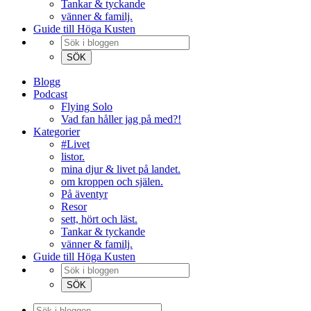
Tankar & tyckande
vänner & familj.
Guide till Höga Kusten
Blogg
Podcast
Flying Solo
Vad fan håller jag på med?!
Kategorier
#Livet
listor.
mina djur & livet på landet.
om kroppen och själen.
På äventyr
Resor
sett, hört och läst.
Tankar & tyckande
vänner & familj.
Guide till Höga Kusten