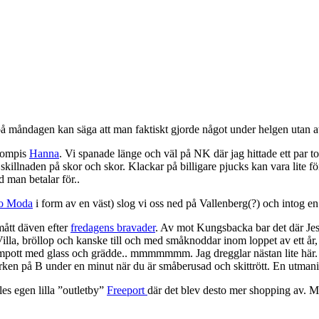
 på måndagen kan säga att man faktiskt gjorde något under helgen utan 
ekompis
Hanna
. Vi spanade länge och väl på NK där jag hittade ett par to-
skillnaden på skor och skor. Klackar på billigare pjucks kan vara lite f
 man betalar för..
o Moda
i form av en väst) slog vi oss ned på Vallenberg(?) och intog en 
mått däven efter
fredagens bravader
. Av mot Kungsbacka bar det där Jess
 Villa, bröllop och kanske till och med småknoddar inom loppet av ett år, l
t med glass och grädde.. mmmmmmm. Jag dregglar nästan lite här. Runt
yrken på B under en minut när du är småberusad och skittrött. En utmanin
les egen lilla ”outletby”
Freeport
där det blev desto mer shopping av. Men