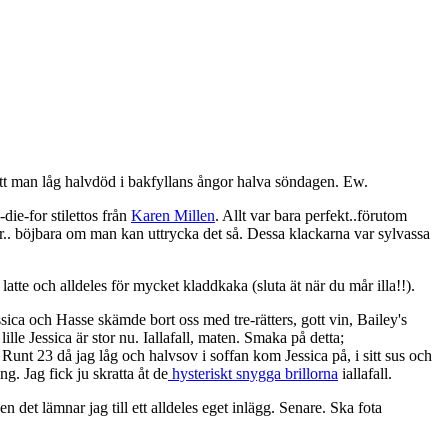
att man låg halvdöd i bakfyllans ångor halva söndagen. Ew.
die-for stilettos från
Karen Millen
. Allt var bara perfekt..förutom
ör.. böjbara om man kan uttrycka det så. Dessa klackarna var sylvassa
latte och alldeles för mycket kladdkaka (sluta ät när du mår illa!!).
ica och Hasse skämde bort oss med tre-rätters, gott vin, Bailey's
ille Jessica är stor nu. Iallafall, maten. Smaka på detta;
 23 då jag låg och halvsov i soffan kom Jessica på, i sitt sus och
g. Jag fick ju skratta åt de
hysteriskt snygga brillorna
iallafall.
 det lämnar jag till ett alldeles eget inlägg. Senare. Ska fota