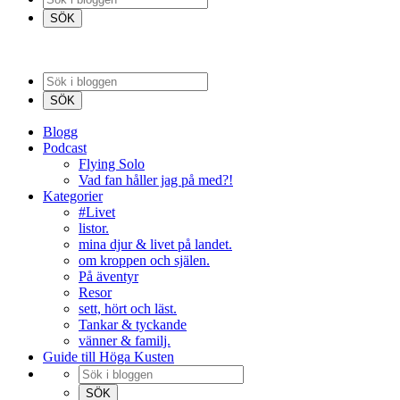
Blogg
Podcast
Flying Solo
Vad fan håller jag på med?!
Kategorier
#Livet
listor.
mina djur & livet på landet.
om kroppen och själen.
På äventyr
Resor
sett, hört och läst.
Tankar & tyckande
vänner & familj.
Guide till Höga Kusten