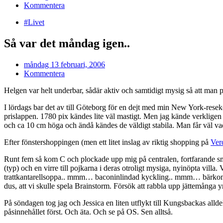
Kommentera
#Livet
Så var det måndag igen..
måndag 13 februari, 2006
Kommentera
Helgen var helt underbar, sådär aktiv och samtidigt mysig så att man
I lördags bar det av till Göteborg för en dejt med min New York-res
prislappen. 1780 pix kändes lite väl mastigt. Men jag kände verkligen 
och ca 10 cm höga och ändå kändes de väldigt stabila. Man får väl vad
Efter fönstershoppingen (men ett litet inslag av riktig shopping på
Ver
Runt fem så kom C och plockade upp mig på centralen, fortfarande s
(typ) och en virre till pojkarna i deras otroligt mysiga, nyinöpta villa.
trattkantarellsoppa.. mmm… baconinlindad kyckling.. mmm… bärkompot
dus, att vi skulle spela Brainstorm. Försök att rabbla upp jättemånga 
På söndagen tog jag och Jessica en liten utflykt till Kungsbackas allde
påsinnehållet först. Och äta. Och se på OS. Sen alltså.