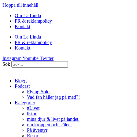
Hoppa till innehåll
Om La Linda
PR & reklampolicy
Kontakt
Om La Linda
PR & reklampolicy
Kontakt
Instagram
Youtube
Twitter
Sök
Blogg
Podcast
Flying Solo
Vad fan håller jag på med?!
Kategorier
#Livet
listor.
mina djur & livet på landet.
om kroppen och själen.
På äventyr
Resor