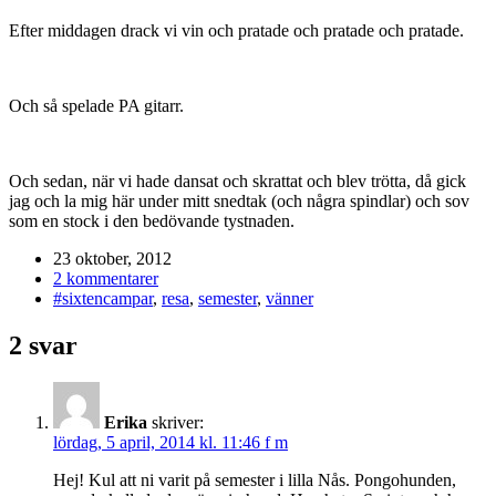
Efter middagen drack vi vin och pratade och pratade och pratade.
Och så spelade PA gitarr.
Och sedan, när vi hade dansat och skrattat och blev trötta, då gick
jag och la mig här under mitt snedtak (och några spindlar) och sov
som en stock i den bedövande tystnaden.
23 oktober, 2012
2 kommentarer
#sixtencampar
,
resa
,
semester
,
vänner
2 svar
Erika
skriver:
lördag, 5 april, 2014 kl. 11:46 f m
Hej! Kul att ni varit på semester i lilla Nås. Pongohunden,