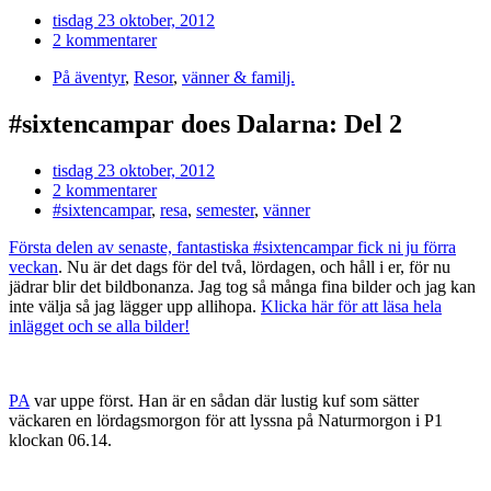
tisdag 23 oktober, 2012
2 kommentarer
På äventyr
,
Resor
,
vänner & familj.
#sixtencampar does Dalarna: Del 2
tisdag 23 oktober, 2012
2 kommentarer
#sixtencampar
,
resa
,
semester
,
vänner
Första delen av senaste, fantastiska #sixtencampar fick ni ju förra
veckan
. Nu är det dags för del två, lördagen, och håll i er, för nu
jädrar blir det bildbonanza. Jag tog så många fina bilder och jag kan
inte välja så jag lägger upp allihopa.
Klicka här för att läsa hela
inlägget och se alla bilder!
PA
var uppe först. Han är en sådan där lustig kuf som sätter
väckaren en lördagsmorgon för att lyssna på Naturmorgon i P1
klockan 06.14.