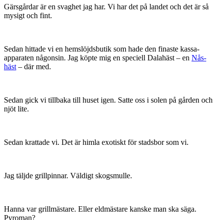
Gärsgårdar är en svaghet jag har. Vi har det på landet och det är så
mysigt och fint.
Sedan hittade vi en hemslöjdsbutik som hade den finaste kassa-
apparaten någonsin. Jag köpte mig en speciell Dalahäst – en
Nås-
häst
– där med.
Sedan gick vi tillbaka till huset igen. Satte oss i solen på gården och
njöt lite.
Sedan krattade vi. Det är himla exotiskt för stadsbor som vi.
Jag täljde grillpinnar. Väldigt skogsmulle.
Hanna var grillmästare. Eller eldmästare kanske man ska säga.
Pyroman?