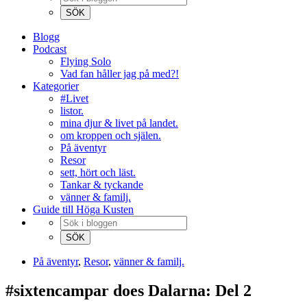
Blogg
Podcast
Flying Solo
Vad fan håller jag på med?!
Kategorier
#Livet
listor.
mina djur & livet på landet.
om kroppen och själen.
På äventyr
Resor
sett, hört och läst.
Tankar & tyckande
vänner & familj.
Guide till Höga Kusten
På äventyr
,
Resor
,
vänner & familj.
#sixtencampar does Dalarna: Del 2