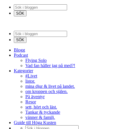
Blogg
Podcast
Flying Solo
Vad fan håller jag på med?!
Kategorier
#Livet
listor.
mina djur & livet på landet.
om kroppen och själen.
På äventyr
Resor
sett, hört och läst.
Tankar & tyckande
vänner & familj.
Guide till Höga Kusten