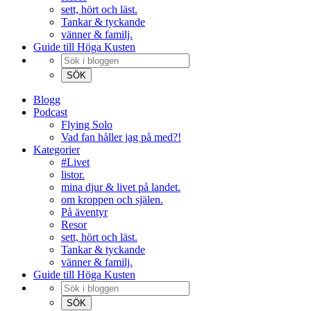
sett, hört och läst.
Tankar & tyckande
vänner & familj.
Guide till Höga Kusten
Blogg
Podcast
Flying Solo
Vad fan håller jag på med?!
Kategorier
#Livet
listor.
mina djur & livet på landet.
om kroppen och själen.
På äventyr
Resor
sett, hört och läst.
Tankar & tyckande
vänner & familj.
Guide till Höga Kusten